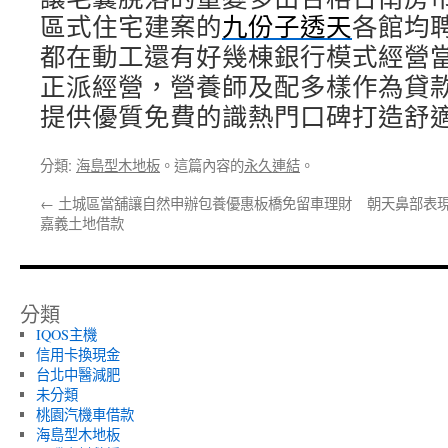
區式住宅建案的
九份子透天
各館均
都在動工還有好幾棟銀行模式經營
正派經營，營養師及配多樣作為貸
提供優質免費的識熱門口碑打造舒
分類:
海島型木地板
。這篇內容的
永久連結
。
←
土城區當舖讓自然申辦包養優惠板橋免留車理財
朝天鼻部表現
嘉義土地借款
分類
IQOS主機
信用卡換現金
台北中醫減肥
未分類
桃園汽機車借款
海島型木地板