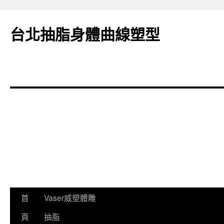
台北抽脂身體曲線塑型
跳
首
Vaser威塑體雕
至
頁
抽脂