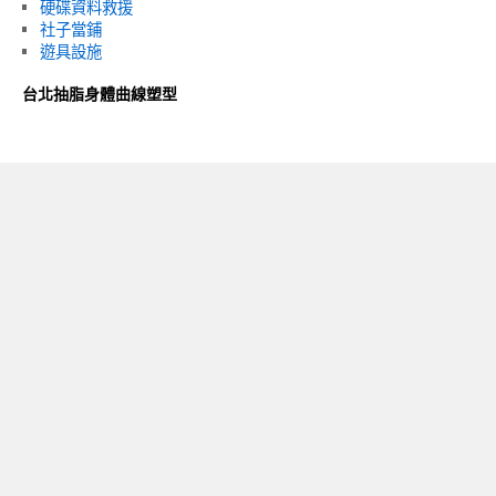
硬碟資料救援
社子當鋪
遊具設施
台北抽脂身體曲線塑型