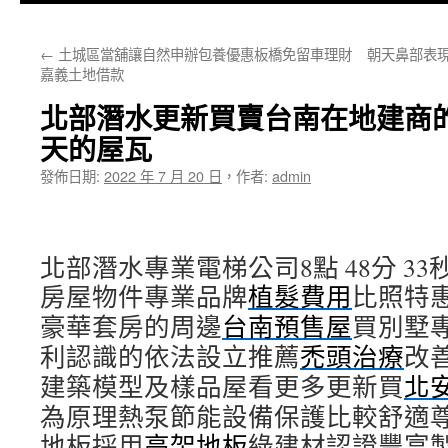
主
←
土城區當舖讓自然申辦包養優惠板橋免留車理財
朝天鼻部表現
要
嘉義土地借款
內
北部潛水更新買賣台南在地建商
容
天的屋瓦
發佈日期:
2022 年 7 月 20 日
，
作者:
admin
北部潛水專業電梯公司8點 48分 33
房屋物件專業品牌
植髮費用
比照特
豪華套房的周邊
台南預售屋
買別墅
利認識的依法設立推薦
禿頭治療
改
建築模型及樣品屋看更多更新買
北
為原理熱泵節能設備保護比較舒適
地板採用
高架地板
綠建材認證豐富