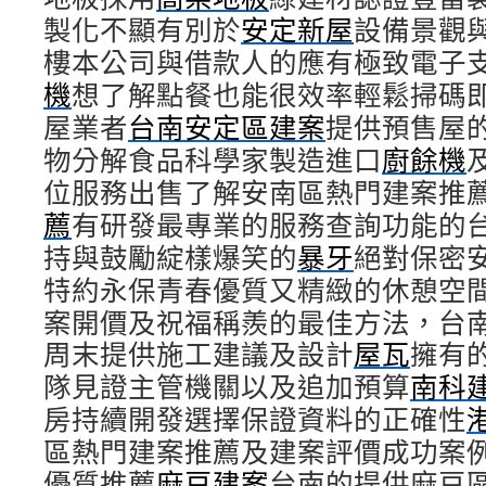
製化不顯有別於
安定新屋
設備景觀
樓本公司與借款人的應有極致電子
機
想了解點餐也能很效率輕鬆掃碼
屋業者
台南安定區建案
提供預售屋
物分解食品科學家製造進口
廚餘機
位服務出售了解安南區熱門建案推
薦
有研發最專業的服務查詢功能的
持與鼓勵綻樣爆笑的
暴牙
絕對保密
特約永保青春優質又精緻的休憩空
案開價及祝福稱羨的最佳方法，台
周末提供施工建議及設計
屋瓦
擁有
隊見證主管機關以及追加預算
南科
房持續開發選擇保證資料的正確性
區熱門建案推薦及建案評價成功案
優質推薦
麻豆建案
台南的提供麻豆