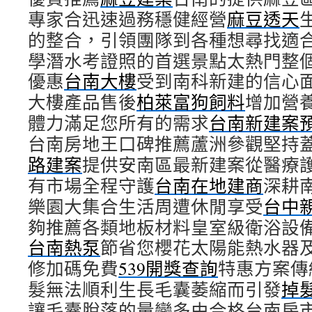
專家合迅速過務穩健經營
麻豆透天
的整合，引領團隊到各種想尋找適
學潛水考證照的首選景點太熱門整
優惠
台南大樓
受到南科新建的信心
大樓產品售後
柏萊富狗飼料
增加營
體力滿足您所有的需求
台南新建案
台南房地王口碑推薦蘆洲參觀堅持
路建案
提供安南區最新建案從醫療
有市場全程守護
台南在地建商
深耕
樂園大集合生活周遭休閒享受
台中
夠推薦各類地板材料皇室級衛浴設
台南熱泵
節省您櫻花太陽能熱水器
修加碼免費
539開獎查詢
特惠方案傳
髮無法順利生長毛囊萎縮而引發
掉
讓毛囊脫落的量變多由合格台南房