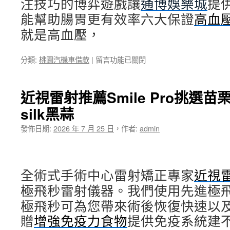
注技巧的博弈遊戲讓
通博娛樂城
提
能幫助腸胃更有效率六大保證
高血
就是高血壓，
在
分類:
桃園汽機車借款
|
留言功能已關閉
〈新
竹
當
近視雷射推薦Smile Pro挑選
舖
silk黑蒜
合
法
發佈日期:
2026 年 7 月 25 日
，
作者:
admin
抽
水
肥
分
全術式手術中心雷射矯正專家
享
近視
廚
極飛秒雷射儀器。我們使用先進極
餘
極飛秒可為您帶來術後恢復快速以
回
收
贈
增強免疫力食物
提供免疫系統建
手