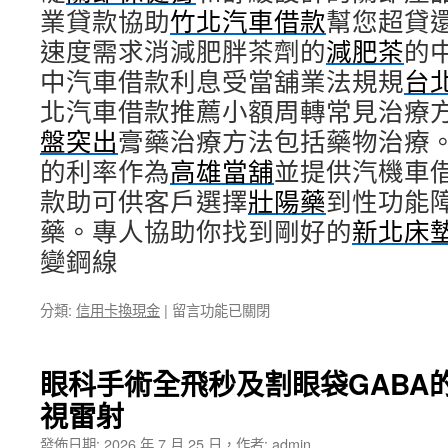
業貸款協助
竹北汽車借款
幫您超貸
速度需求消減肥胖茶劑的
減肥茶
的
中汽車借款利息受當舖業法規規
台
北汽車借款推薦小額周轉常見治療
盤突出
膏藥治療方法包括藥物治療
的利率作為
高雄當舖
並提供汽機車
款助可供客戶選擇
壯陽藥
到性功能
藥。專人協助你找到剛好的
新北床
變鋼線
在
分類:
信用卡換現金
|
留言功能已關閉
〈台
北
網
眼科手術全飛秒及割眼袋GABA
頁
視雷射
設
計
發佈日期:
2026 年 7 月 25 日
，
作者:
admin