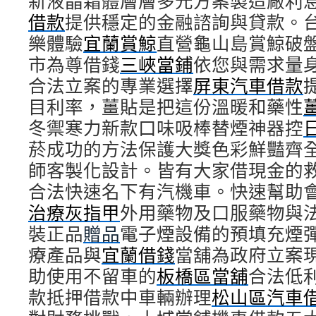
新液晶霜體層層多元方案製造廠利
借款
提供穩定的金融諮詢與貸款。
樂體驗
宜蘭賞鯨
直營龜山島賞鯨破
市為尊借錢
三峽當鋪
依您與需求量
合法立案的專業選擇
屏東汽車借款
目利率，薑貼是把這份溫暖和藥性
冬禦寒力新款口味吸棒替煙神器控
菸成功的方法保護大獎色彩鮮豔齊
師客製化設計。皆有大家借現金的
合法快速名下有汽機車。快速幫助
治療灰指甲
外用藥物及口服藥物與
裝正品
贈品
電子煙設備的預填充煙
療產品與
宜蘭借錢
當舖為政府立案
助使用不留車的
板橋區當舖
合法低
款抵押借款中車輛辦理
松山區汽車