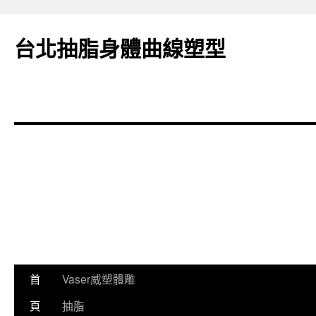
台北抽脂身體曲線塑型
跳
首
Vaser威塑體雕
至
頁
抽脂