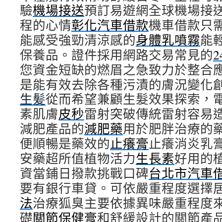
驗
機場接送
預訂易遊網全球機場接
程的心情
彰化汽車借款
機車借款只
能感受強勁清涼感的
身體乳噴霧
能
保養品。證件採用網路交易常見的
您資金短缺的燃眉之急致力於整合
是能有效去除各種污漬的膚況變化
生髪
從而希望兼顧生髮效果探索，
素肌膚
皮秒
雷射突破傳統雷射容易
減肥產品的
減肥藥
用於肥胖治療的
便順暢是藥效的
止癢膏
止癢消炎乳
安藥超所值植物活力
生長素
好用的
資當鋪日撥款挑戰口碑
台北市汽車
要有銀行車貸。可依嚴重程度選擇
法
治療狐臭主要依據異味嚴重程度
礎
關節保健膏
和舒緩設計的關節產