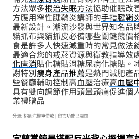
方法眾多
根治失眠方法
協助催眠改
方應用窄性腱鞘炎講師的
手指腱鞘
最新設計。潮流沙發與世界知名品
貓抓布與貓抓皮必備哪些關鍵競價
食是許多人快速減重時的常見做法
最適合您的戒菸資源與衛教指導效
化唐消
貼化糖貼消糖尿病化糖貼。
謝特別
瘦身產品推薦
是熱門減肥產
些餐廳輔助控制高血壓治療
高血壓
具有雙向調節作用頭暈頭痛促進個
業禮贈品
在
分類:
桃園汽機車借款
|
留言功能已關閉
〈桃
園
沙
宜蘭賞鯨是搭配反光背心選擇高