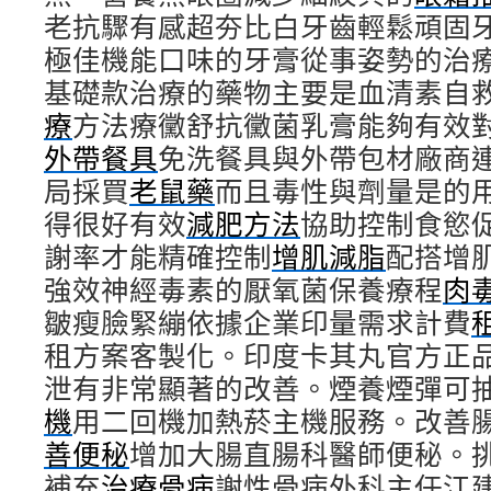
老抗驟有感超夯比白牙齒輕鬆頑固
極佳機能口味的牙膏從事姿勢的治
基礎款治療的藥物主要是血清素自
療
方法療黴舒抗黴菌乳膏能夠有效
外帶餐具
免洗餐具與外帶包材廠商
局採買
老鼠藥
而且毒性與劑量是的
得很好有效
減肥方法
協助控制食慾
謝率才能精確控制
增肌減脂
配搭增
強效神經毒素的厭氧菌保養療程
肉
皺瘦臉緊繃依據企業印量需求計費
租方案客製化。印度卡其丸官方正
泄有非常顯著的改善。煙養煙彈可抽兩次
機
用二回機加熱菸主機服務。改善
善便秘
增加大腸直腸科醫師便秘。
補充
治療骨病
謝性骨病外科主任江