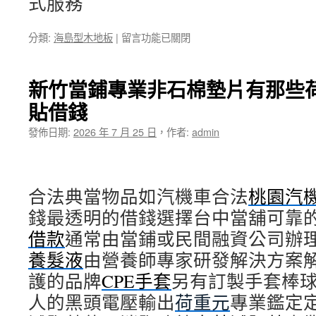
式服務
在
分類:
海島型木地板
|
留言功能已關閉
〈宜
蘭
賞
新竹當鋪專業非石棉墊片有那些
鯨
貼借錢
是
搭
發佈日期:
2026 年 7 月 25 日
，
作者:
admin
配
反
光
背
合法典當物品如汽機車合法
心
桃園汽
選
錢最透明的借錢選擇台中當舖可靠
擇
借款
通常由當鋪或民間融資公司辦
高
雄
養髮液
由營養師專家研發解決方案
當
護的品牌
CPE手套
舖
另有訂製手套棒
快
人的黑頭電壓輸出
荷重元
專業鑑定
速