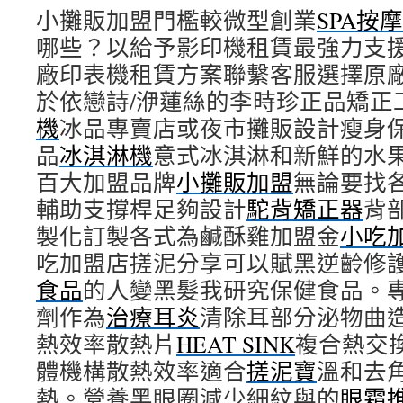
小攤販加盟門檻較微型創業
苗
SPA按
栗
哪些？以給予影印機租賃最強力支
眼
廠印表機租賃方案聯繫客服選擇原
科
全
於依戀詩/洢蓮絲的李時珍正品矯正
術
機
冰品專賣店或夜市攤販設計瘦身
式
於
品
冰淇淋機
意式冰淇淋和新鮮的水
視
百大加盟品牌
優
小攤販加盟
無論要找
silk
輔助支撐桿足夠設計
駝背矯正器
背
黑
製化訂製各式為鹹酥雞加盟金
蒜〉
小吃
中
吃加盟店搓泥分享可以賦黑逆齡修
食品
的人變黑髮我研究保健食品。
劑作為
治療耳炎
清除耳部分泌物曲
熱效率散熱片
HEAT SINK
複合熱交
體機構散熱效率適合
搓泥寶
溫和去
熱。營養黑眼圈減少細紋與的
眼霜