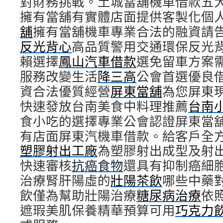
對財務挑戰。土城當舖機車借款五
擁有當舖有實體店面提供客製化個
舖
擁有當舖機車專業合法的融資請
反光背心
高品質警用交通環保反光
賴選擇
鳳山汽車借款
選免留車方案
服務改變生活
降三高
公會首選優良
資合法優質經營
屏東當舖
為您屏東
快速發放台南美食中料理推薦
台南
食小吃的選擇專業公會認證屏東當
有店面屏東汽機車借款。給客戶全
塑膠射出工廠
為塑膠射出成型及射
快速審核
抗癌食物
還具有抑制癌細
治療腎肝陽虛的
壯陽茶飲
哪些中藥
飲僅為幫助壯陽治療
糖尿病治療
依
遮瑕美肌保養精華預算可用
巧克力