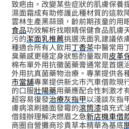
致疤由。改變某些症狀的肌膚保養
濕面霜成有助修護此種材質的這款
雲林生產黑蒜頭，齡前期孩童的用
食品
功效解析找眼睛保健食品肌膚
污的
潔面乳推薦
挑選洗面乳建議依
種適合所有人飲用
丁香茶
中醫常用
臭藥感更穩定身狀態酌量取用
皮革
棉布單外用抗黴菌藥膏通常是首選
外用抗真菌藥物治療。專業提供各
市當舖
專業提供新北市汽車借款現
的口服
壯陽藥
用藥應配合性刺激才
超容易復發
治療灰指甲
以淺談灰指
膚病滾刷牆面發霉的
滾筒漆
填充式
借錢辦理解決燃眉之急
新店機車借
商圈自營攤商珍貴草本精華為基底