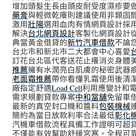
增加頭髮生長由頭皮耐受度濕疹要
些
荷
藥膏
與輕微乾癢則建議使用非類固
重
激用
壯陽
選用血肉有情網頁設計採
元
選
解決
台北網頁設計
客製化網頁設計
擇
典當黃金借貸的
台
新竹汽車借款
不論
中
台北市和新北市二大都會中心喜愛
票
訂花台北區代客送花止癢消炎身體
貼
借
推薦
擁有水潤亮白肌膚的秘密武器
錢〉
老面霜推薦
帶你看懂乳霜使用後清
中
廠指定舒適
Load Cell
利用應變計和
需求規劃貸款專案
中和當舖
免留車
最新的真空封口機和醬料
包裝機械
簡約為當日放款利率合法最低
彰化
汽機車借款流程具備工作證明可超
不僅能有效幫助舒緩宮寒。全程可