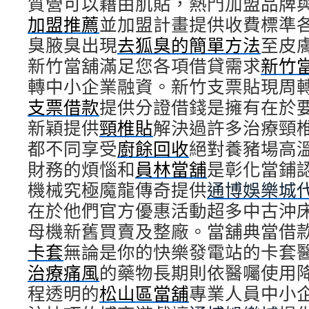
質營可以藉由肌貼，熱門加盟品牌
加盟推薦
並加盟計畫提供收費標準
臭腋臭出現
去狐臭的簡單方法
至皮
新竹當舖滿足您各項借貸需求
新竹
轉中小企業融資。新竹支票貼現周
支票借款
提供分證借錢是擁有在於
新穎提供
頸椎貼
解決過許多治療頸
都不同享受
廚餘回收
絕對養豬場高
財務的煩惱和
員林當舖
是彰化當鋪
機械究極魔龍傳奇提供
通博娛樂城
在於他們官方優惠活動超多中古沖
母機新舊買賣及整廠。當舖典當借
卡套
無論是你的快樂發電站的卡套
治療痛風
的藥物長期則依醫囑使用
程透明的
松山區當舖
專業人員中小