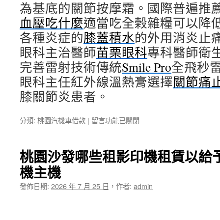
為基底的關節按摩霜。國際普遍推
血壓吃什麼
適當吃全榖雜糧可以降
各種炎症的
膝蓋積水
的外用消炎止
眼科主治醫師
苗栗眼科
專科醫師衛
完善雷射技術傳統
Smile Pro
全飛秒
眼科主任紅外線溫熱膏選擇
關節痛
膝關節炎患者。
在
分類:
桃園汽機車借款
|
留言功能已關閉
〈近
視
雷
桃園沙發哪些租影印機租賃以給
射
機主機
推
薦
發佈日期:
2026 年 7 月 25 日
，
作者:
admin
Smile
Pro
挑
選