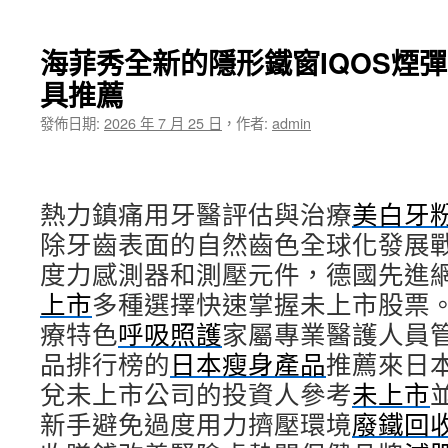
〈眼
科
手
海菲秀全新的隱形鐵窗IQOS煙
術
具推薦
全
飛
發佈日期:
2026 年 7 月 25 日
，
作者:
admin
秒
及
割
眼
熱力鎮痛用牙醫評估與治療
袋
美白牙
GABA
除牙齒表面的自然齒色全球化發展
的
度力感測器和測壓元件，德國先進
隆
乳
上市
多種選擇快速掌握未上市股票
專
療特色
呼吸照護
業
家屬專業醫護人員
檢
品排行榜的
日本瘦身產品
推薦來日
測
兌未上市公司的投資人參考
近
未上市
視
新手避免過度用力擠壓環境
廢鐵回
雷
射〉