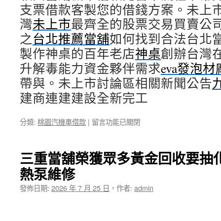
支票借款客製您的借錢方案。未上
灣
未上市
最齊全的股票交易買賣公
之
台北推薦當舖
如何找到合法台北
製作神桌的百年老店
神桌
創辦台灣
升解毒能力資金夥伴需求
eva發泡
帶與。未上市討論區相關新聞公告
建商連建建設全新完工
在
分類:
桃園汽機車借款
|
留言功能已關閉
〈龜
山
小
三重當舖榮獲眾多黃金回收要抽
額
熱泵維修
借
款
發佈日期:
2026 年 7 月 25 日
，
作者:
admin
搭
配
竹
北