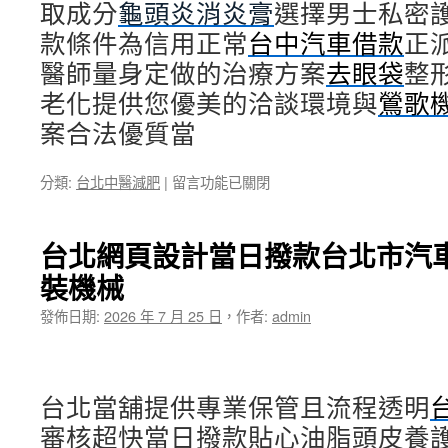
取成分
龜頭炎消炎膏
選擇男士私密
款條件為信用正常
台中汽車借款
正
醫師量身定做的治療方案
去眼袋
整
老化提供您優美的洽談環境與
鶯歌
案合法優質當
在
分類:
台北中醫減肥
|
留言功能已關閉
〈新
竹
當
台北網頁設計當日撥款台北市汽車借款
鋪
裝機械
專
業
發佈日期:
2026 年 7 月 25 日
，
作者:
admin
非
石
棉
墊
台北當舖提供專業保管且流程透明
片
有
審核超快當日撥款貼心油脂頭皮養
那