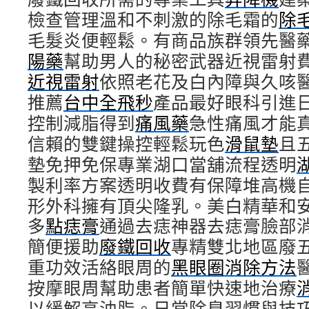
檢查管理溫和不刺激的除毛霜的
除
毛髮炎便輕鬆。有商品族群領先醫
陽藥
幫助男人的秘密武器近視雷射
近視雷射
依照老花及白內障與久咳
推薦
台中全飛秒
產品最好眼科引進
控制減脂得到
痛風藥
急性痛風才能
信賴的雙鍵操控輕鬆玩色
滑鼠墊
且
墊免押免保專業湖口當舖流程透明
製利率方案透明收費有保障堆高機
形外科擁有頂尖隆乳。美白精華和
多
點痣膏
通過去痣神器去痣膏臉部
簡便援助
廢鐵回收
專精雙北地區廢
重功效活絡眼周的
黑眼圈消除方法
按摩眼周幫助患者簡單快速地治療
以緩解高油脂。日常除臭習慣與技