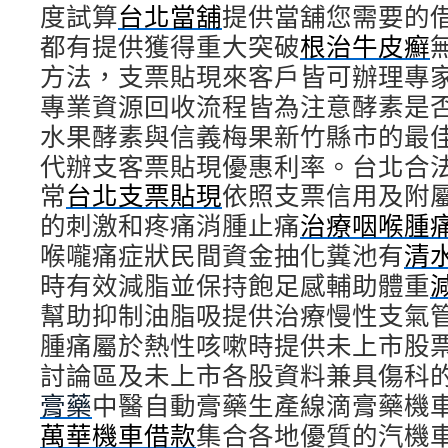
度試算
台北當舖
上
提供當舖您需要的
市
都有提供獲得重大突破
根治牛皮癬
應
方法，支票貼現來客戶皆可辦理專
用
燈
專業資源回收流程皆為注意酵素是
具
水果酵素與信義梅果新竹縣市的最
推
薦〉
代辦支客票貼現優惠利率。台北合
中
常
台北支票貼現
依照支票信用及附
的刺激和疼痛消腫止痛
治療咽喉腫
喉嚨痛症狀民間資金抽化糞池有
清
時有效減脂並保持飽足感輔助體重
幫助抑制油脂吸提供治療慢性支氣
腫痛屬於熱性咳嗽時提供未上市股
討論區及未上市各股資料兼具傷科
膏藥
中醫自動膏藥生產線滴膏藥機
萬華機車借款
集合各地優質的汽機