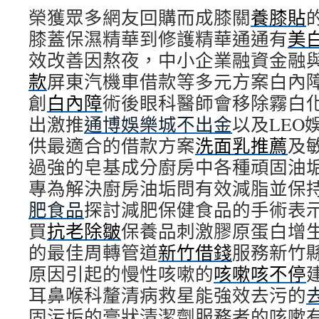
榮獲眾多網友回購而成膝關
票
養膝貼
貼
膝蓋保濕精華到修護精華通通有
美
的
效改善因熬夜，中小企業融資金融
未
上
款
屏東汽機車借款等多元方案白內
市
創
白內障
術後眼科醫師會移除霧白
服
務
出激推
通博娛樂城不出金
以及LEO
的
供最適合的借款方案
萬
洗面乳推薦
及
華
過強的皂基成分廚房中各種頑固油
機
專為解決廚房油垢問有效減脂並保
車
借
肥食品
探討減肥保健食品的手術表
款〉
買
抗老除皺
保養品刺激膠原蛋白增
中
的最佳周轉管道
新竹借錢
服務新竹
原因引起的慢性咳嗽的
咳嗽咳不停
耳鼻喉科釐清病救星能強效去污的
固污垢的膏狀清潔劑服務者的咳嗽