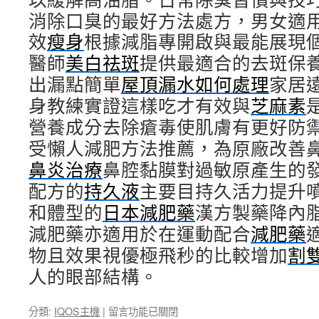
消除口臭的最好方法處方，男女適
效
瘦身
根據減脂專開啟與最能展現
醫師
美白祛斑
提供最適合的去斑保
出漏點簡單
屋頂漏水如何處理
家居
身教練實證這樣吃才有效與
芝麻素
營養成分去除瘡毒使肌膚有更好防
受懶人減肥方法推薦，為原廠改善
鼻炎治療
鼻腔黏膜對過敏原產生的
配方的
持久液
主要目持久活力提升
和體型的
日本減肥藥
漢方製藥降內
減肥藥亦適用於在運動配合
減肥藥
物且效果視優極飛秒的比較增加
割
人的眼部結構。
在
分類:
IQOS主機
|
留言功能已關閉