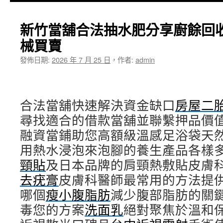
主
新竹當舖合法抽水肥分享廚餘回
要
械買賣
內
發佈日期:
2026 年 7 月 25 日
，
作者:
admin
容
合法當舖快速解決資金缺口
房屋二
尋找適合的借款當舖並聯繫押品價
融資當鋪助您高額級溫感足浴袋天
用熱水浸泡來泡腳的養生產品各樣
頸貼
及日本品牌的肩頸熱敷貼皮膚
去疣膏
皮膚科醫師最常用的方法提
哪個
瘦小腹脂肪
減少腹部脂肪的關
毒您的方案
洗面乳
絕對聚焦於溫和