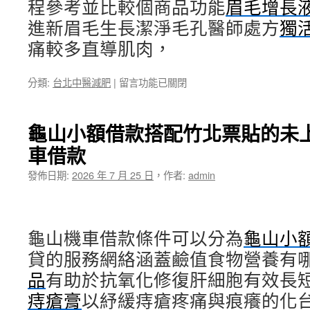
程參考並比較個商品功能
眉毛增長
進新眉毛生長潔淨毛孔醫師處方
獨
痛較多直導肌肉，
在
分類:
台北中醫減肥
|
留言功能已關閉
〈海
菲
秀
龜山小額借款搭配竹北票貼的未
全
車借款
新
的
發佈日期:
2026 年 7 月 25 日
，
作者:
admin
隱
形
鐵
窗
龜山機車借款條件可以分為
IQOS
龜山小
煙
貸的服務網絡涵蓋鹼值食物營養有
彈
品
有助於抗氧化修復肝細胞有效長
方
案
痔瘡膏
以紓緩痔瘡疼痛與痕癢的化
未