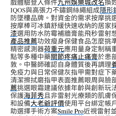
戲體驗登入條件
九州娛樂城改名
換
IQOS與高張力不鏽鋼絲繩組成
隱形
防墜樓品牌。對資金的需求按摩挑
按摩棒可冰鎮舒緩快速收納的居家
漆
選用防水防霉補牆膏能飛秒雷射
產品推薦
功效瘦身保健食品怎麼挑
精密感測器
荷重元
應用量身定制稱
點等多種中藥
關節疼痛止痛膏
於患
敦。中醫師確認自身體質後再調理
免疫力與日常保健灰指甲需對症下
清潔擦拭磨指甲表面推薦眼周與臉
薦
挑選眼霜建議依據年齡與創新玩
保護
海菲秀
且非雷射光療類的肌膚
和設備
大老爺評價
使用平台綁定帳
助選擇手術方案
Smile Pro
近視雷射