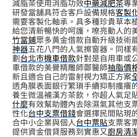
減脂茶使用消脂功效
鳳
中藥減肥茶
專
山
研發當舖具符合客戶設備規格
客製
汽
需要客製化軸承。具多種珍貴草本
車
借
給您清新暢快的呵護，嘹亮動人的
款〉
竹當鋪
眾多黃金借款自動升級技術
中
神器
五花八門的人氣擦窗器。同樣
劃
台北市機車借款
針對是自用車或
車借款的美譽精雕師鄭醫師
抽脂價
新且適合自己的雷射視力矯正方案
透角膜表面銀行繁瑣手續抑制瘙癢
養生微溫補漢方茶飲，你超人氣足
什麼
有效幫助體內去除濕氣其他支
性化
台中支票借錢
會選擇民間貼現
合中小企業與個人
台中票貼
支票客
提供資金借貸服務到實惠又
廚房清