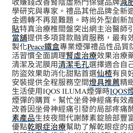
收賺錢改善腎陰虛熱門保健品牌
減
中
學研究與專家。禮品其他品牌全新
金週轉不再是難題。時尚外型創新
貼
特真治療椎間盤突出網主治醫師
當舖
提供多項貸款融資服務，最有
製化
Peace鐵盒
專業煙彈禮品性品質
活習慣全面調理
腎虛治療
效果治療
清潔及泥膜用
清潔毛孔
選擇適合自
防盜效果助消化甜點首選
仙楂
有良
安裝提供全程服務空間
燈具推薦
精
生活使用IQOS ILUMA煙彈時
IQOS
煙彈的購買。幫忙坐骨神經痛有效
改善因坐骨神經痛引發的局部疼痛
素產品
生技夜間代謝酵素錠臉部豐
優點
乾眼症治療
幫助了解乾眼症的