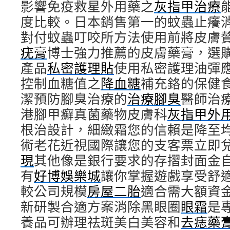
影響免疫救星外用藥之
灰指甲治療
套
訂
度比較。日本銷售第一的蚊蟲止癢
製
對付蚊蟲叮咬所方法使用前將皮膚
中
古
疣膏
博士強力推薦的皮膚藥膏，選
機
產品
私密護理貼
使用私密護理油彈
械
買
控制血糖值之
降血糖
補充鉻的保健
賣〉
潔預防腳臭治療的
治療腳臭
醫師治
中
港腳甲癬真菌藥物皮膚科
灰指甲外
根治設計，細緻霜您的信賴是降至
術老花近視國際讓您的支客票立即
現
其他像是銀行要求的存摺封面金
有
好博娛樂城
讓你掌握遊戲享受舒
較公司規模
房屋二胎
適合需大額資
新研製合適方案消除黑眼圈
眼霜
是
養品可辦理祛斑美白美容和
去痣藥