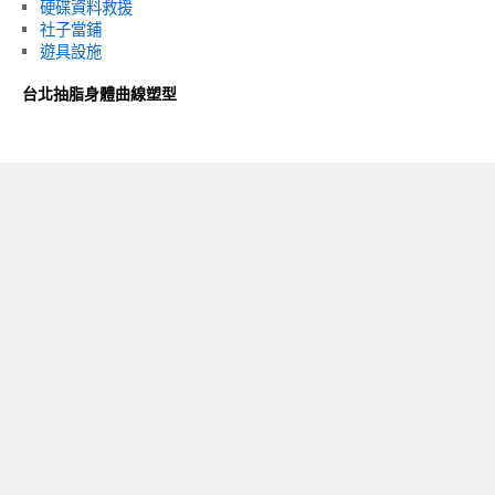
硬碟資料救援
社子當鋪
遊具設施
台北抽脂身體曲線塑型