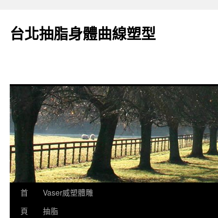
台北抽脂身體曲線塑型
跳
首
Vaser威塑體雕
至
頁
抽脂