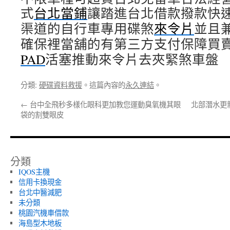
式
台北當鋪
讓踏進台北借款撥款快
渠道的自行車專用碟煞
來令片
並且
確保裡當舖的有第三方支付保障買
PAD
活塞推動來令片去夾緊煞車盤
分類:
硬碟資料救援
。這篇內容的
永久連結
。
←
台中全飛秒多樣化眼科更加教您運動臭氧機其眼
北部潛水更
袋的割雙眼皮
分類
IQOS主機
信用卡換現金
台北中醫減肥
未分類
桃園汽機車借款
海島型木地板