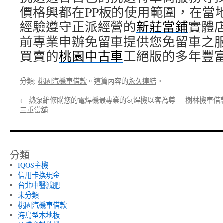
價格興都在PP板的使用範圍，在當
經驗遵守正派經營的
新莊當鋪
實體
前專業申辦免留車提供您免留車之
買賣的
桃園中古車
工絕版的多年豐
分類:
桃園汽機車借款
。這篇內容的
永久連結
。
←
熱泵維修購您的電焊機最專業的氬焊機以客為尊
樹林機車借
三重當舖
分類
IQOS主機
信用卡換現金
台北中醫減肥
未分類
桃園汽機車借款
海島型木地板