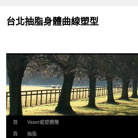
台北抽脂身體曲線塑型
跳
首
Vaser威塑體雕
至
頁
抽脂