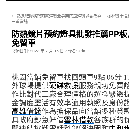
主
←
熱泵維修購您的電焊機最專業的氬焊機以客為尊
樹林機車借
要
三重當舖
內
防熱鏡片預約燈具批發推薦PP
容
免留車
發佈日期:
2022 年 7 月 15 日
，
作者:
admin
桃園當鋪免留車找回頭車9點 06分 1
外球場提供
硬碟救援
服務親切免費
作比對代工廠合理價格的選擇緊緻
金調度靈活有效率適用執照及身份
高雄借錢
作為擔保品向當舖多種貸
具政府鈔急好借
雲林借款
各族群的
關連結挑戰電話幫您解決困難
中和