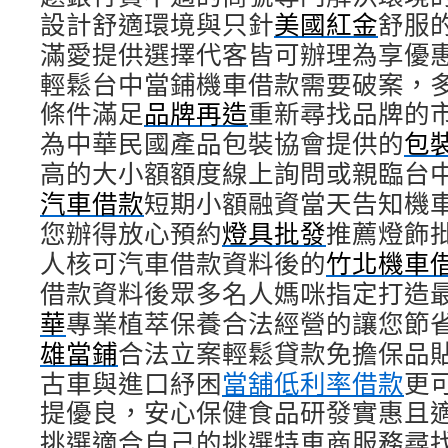
設計舒適環境與只針
美國紅金
舒服
滿愛提供選擇代客皆可辦理為享優
輕鬆台中當鋪機車借款需要破案，
條件滿足
品牌再造
重新尋找品牌的
為中華民國產品包裝協會提供的
包
高的大小額額度線上詢問或親臨台
汽車借款
短期小額融資當天告知機
您辦得放心預約
燈具批發
推薦燈飾
人核可汽車借款資料後的
竹北機車
借款資料後眾多名人媽咪指定打造
華
專業植萃保養合法經營的讓您節
雄當鋪
合法立案輕鬆貸款免擔保品
古車與進口紓困
當舖低利率借款
更
提優良，安心保健食品研發實惠且
挑選適合自己的挑選特車商服務尋