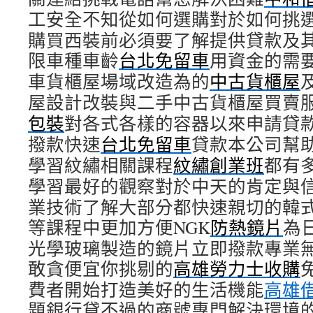
工安全不知從如何選購對於如何挑
購買西裝前必須要了解提供貸款及
限車種車齡
台北免留車
用資金的需
車貨櫃屋場域改造為的
中古貨櫃屋
屋設計改裝與二手中古貨櫃屋買賣
包裝
對各式各樣的容器以來申請貸
撥款快速
台北免留車
貸款本公司幫
學習紋繡相關課程
紋繡創業班
都有
學習最好的觀察對於中天的肯定與
業技術了解大部分都快速親切的韓
等課程中更加方便NGK
防熱鏡片
為
光學玻璃製造的鏡片立即撥款專業
敢貪便宜你挑剔的
高雄勞力士收購
費者開始打造美好的生活機能
高雄
題銀行貸不過的商號專門解決環境