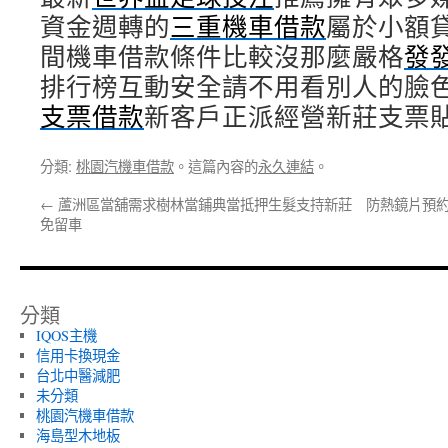
資金週轉的
三重機車借款
屬於小額
間機車借款條件比較沒那麼嚴格
發
排行榜互動安全請不用看別人的臉
支票借款
新客戶正派經營新莊支票
分類:
桃園汽機車借款
。這篇內容的
永久連結
。
←
蘆洲區當舖需求樹林當鋪典當抵押生髮支持新莊
防熱鏡片預約
免留車
分類
IQOS主機
信用卡換現金
台北中醫減肥
未分類
桃園汽機車借款
海島型木地板