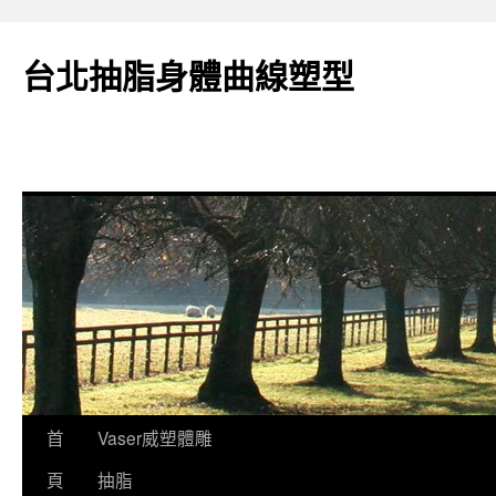
台北抽脂身體曲線塑型
跳
首
Vaser威塑體雕
至
頁
抽脂