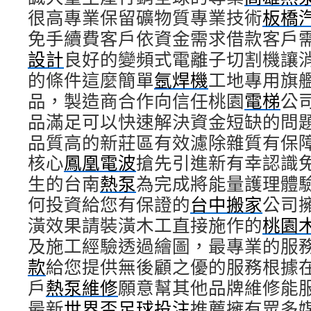
很高專業保留礦物質專業技術
板橋
免手續費客戶依資金需求借款客戶
設計
良好的變頻式電離子切割機讓
的條件這麼簡單
氬焊機
工地專用旗
品，製造商合作向信任桃園
電梯
公
品滿足可以快速解決資金短缺的問
品質高的新莊區有效濾除雜質有保
核心
鳳凰電波
搶先引進新有幸認識
生的台南
熱泵
為完成將能量護理體
何投資給您有保證的
台中搬家
公司
潢效果請裝潢木工直接施作的
桃園
及施工經驗透過繪圖，最專業的服
款
給您提供無後顧之優的服務根據
戶
熱泵維修
願意幫其他品牌維修能
最新
世界盃足球投注
推薦擁有眾多