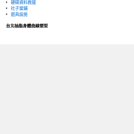
硬碟資料救援
社子當鋪
遊具設施
台北抽脂身體曲線塑型