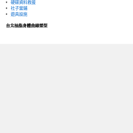
硬碟資料救援
社子當鋪
遊具設施
台北抽脂身體曲線塑型