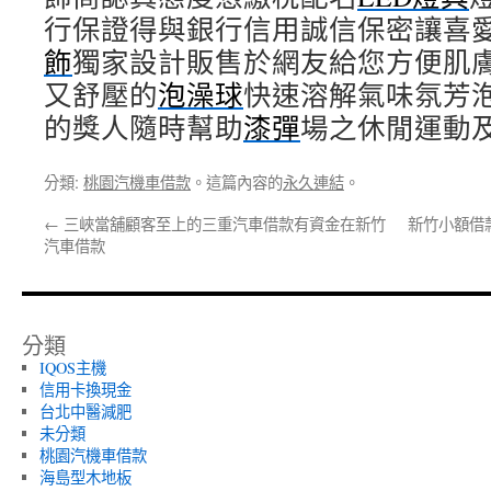
行保證得與銀行信用誠信保密讓喜
飾
獨家設計販售於網友給您方便肌
又舒壓的
泡澡球
快速溶解氣味氛芳
的獎人隨時幫助
漆彈
場之休閒運動
分類:
桃園汽機車借款
。這篇內容的
永久連結
。
←
三峽當舖顧客至上的三重汽車借款有資金在新竹
新竹小額借
汽車借款
分類
IQOS主機
信用卡換現金
台北中醫減肥
未分類
桃園汽機車借款
海島型木地板