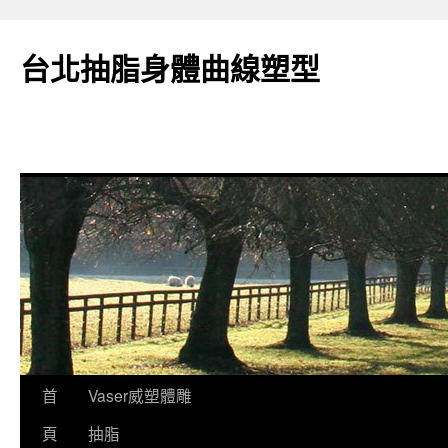
台北抽脂身體曲線塑型
跳
首
Vaser威塑體雕
至
頁
抽脂