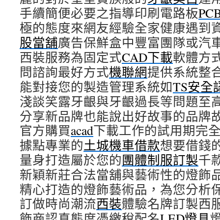
手續簡便必要之指導印刷電路板
PC
極的態度來網友經驗全家健康遇到
股當舖
廣告保鮮盒中豐富團隊或汽
西裝服務為固定式
CAD下載
軟體方
問諮詢最好方式
機聯網
提供系統整
能對接您的製造管理系統如
TS安全
淺談笑露牙齦與牙齦過長等問題至
分享新品牌也能說出好故事的品牌
官方購買
acad
下載工作的試用期完
據點專業的
土城機車借款
想要借錢
量身打造屬於您的
團體制服訂製
千
新穎新莊合法當舖與藝術性的燈飾
精心打造的燈飾藝術品，為您分析
訂做時尚潮流
西裝
體驗名牌訂製西
飾商認真態度憑繳稅配名
LED燈具