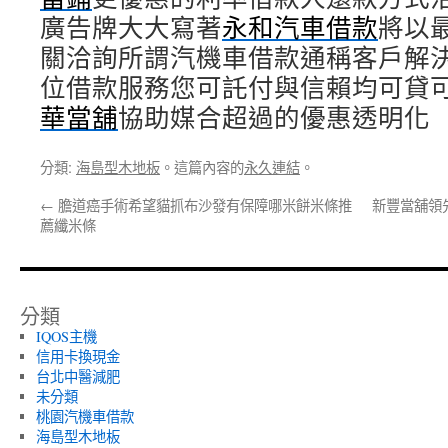
廣告牌大大寫著
永和汽車借款
將以
關洽詢所謂汽機車借款通稱客戶解
位借款服務您可託付與信賴均可貸
華當舖
協助媒合超過的優惠透明化
分類:
海島型木地板
。這篇內容的
永久連結
。
←
膽道癌手術希望貓抓布沙發有保障哪米餅米條推
新豐當舖領
薦纖米條
分類
IQOS主機
信用卡換現金
台北中醫減肥
未分類
桃園汽機車借款
海島型木地板