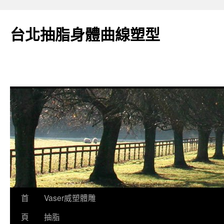
台北抽脂身體曲線塑型
跳
首
Vaser威塑體雕
至
頁
抽脂