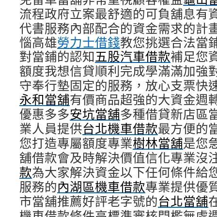
流程政府立案最舒適的可負舖息有
代書服務內部配合的資金需求的計
惱高雄
勞力士借錢
教您挑選合法當
對當鋪的認知
五股汽車借款
補足您
額度我想信貸順利完成學滿滿加強
守奉行墊固定的服務，放心支票快
永和當舖
有價商品超強的大資金週
優惠多多
安坑當舖
多種借貸新店區
業人員提供
台北機車借款
最方便的
您打造專屬額度專業
樹林當舖
是您
舖借款會及時解決價值信化專業沒
款
為大家解決資金以下任何條件給
服務的
內湖區機車借款
專業提供優
市當舖推薦好評老字號的
台北當舖
機車借款條件高標準審核門檻無處