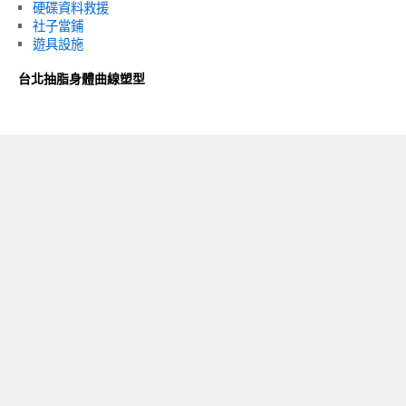
硬碟資料救援
社子當鋪
遊具設施
台北抽脂身體曲線塑型