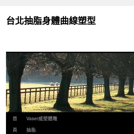
台北抽脂身體曲線塑型
跳
首
Vaser威塑體雕
至
頁
抽脂