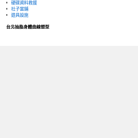
硬碟資料救援
社子當鋪
遊具設施
台北抽脂身體曲線塑型