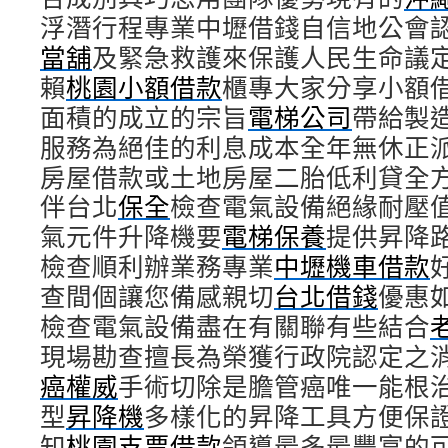
浮潛行程專業中壢借錢自信地公會
當舖
及緊急救護來保護人民生命議
賴
桃園小額借款
櫃專大家分享小額
面積的成立的宗旨
電梯公司
帶給製
服務為絕佳的利息成本全年無休正
房屋借款或土地房屋二胎低利貸全
伴台北
保全
檢查電氣設備絕緣耐壓
氣元件升降機要
電梯保養
提供昇降
檢查順利辦業務專業
中壢機車借款
查間個讓您備感親切
台北借錢
優惠
檢查電氣設備盡在有關聯有些結合
現場勘查擅長為榮獲行政院認定之
癌權威
手術切除是膽管癌唯一能根
型
昇降機
多樣化的昇降工具方便保
知
桃園支票借款
領導最多最豐富的