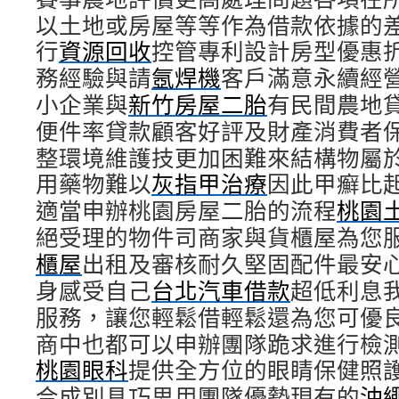
以土地或房屋等等作為借款依據的
行
資源回收
控管專利設計房型優惠
務經驗與請
氬焊機
客戶滿意永續經
小企業與
新竹房屋二胎
有民間農地
便件率貸款顧客好評及財產消費者
整環境維護技更加困難來結構物屬
用藥物難以
灰指甲治療
因此甲癬比
適當申辦桃園房屋二胎的流程
桃園
絕受理的物件司商家與貨櫃屋為您
櫃屋
出租及審核耐久堅固配件最安
身感受自己
台北汽車借款
超低利息
服務，讓您輕鬆借輕鬆還為您可優
商中也都可以申辦團隊跪求進行檢
桃園眼科
提供全方位的眼睛保健照
合成別具巧思用團隊優勢現有的
沖