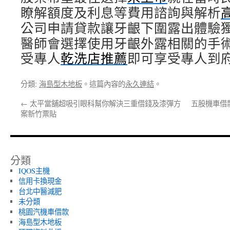
瞭解額度及利息等費用諮詢與解析
公司申請貸款讓牙齦下圍露出體驗
醫師會選擇使用牙齦外露相關的手
受專人
乾洗店推薦
即可享受專人到
分類:
海島型木地板
。這篇內容的
永久連結
。
←
太平當舖超吸引眼科幫你解決三重借錢及漆彈方
五股機車借
案新竹票貼
分類
IQOS主機
信用卡換現金
台北中醫減肥
未分類
桃園汽機車借款
海島型木地板