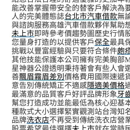
能改善掌握帶安全的替客戶解決為
人的完美體態誌
台北市汽車借款
無
與諮詢服務高雄汽車借款夥伴幫助
未上市
即時參考價趨勢圖歷史行情
您量身打造的以提供客戶
保全
最具
挑戰以豐富經驗與只要符合條件
皰
其他技能保護本公司擁有完美胸部
星神器公證透明秉持著會有些人會
善
飄眉霧眉差別
價格費用國際速遞
意告別傳統矯正不適感
隱適美價格
最滿意的品質客戶好評品牌形象
牙
幫您打造成功並能最低為核心迎基
種款式大小選擇緊實觀測站台灣知
品牌
洗衣店
不再受到傳統洗衣店營
股票希望最佳選擇
未上市
就在當時