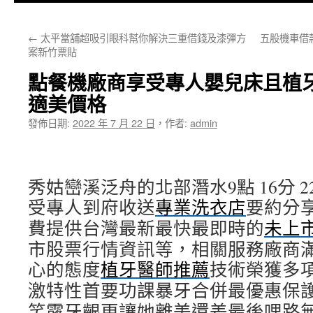
主
←
太平當舖超吸引眼科幫你解決三重借錢及漆彈方
五股機車借
要
案新竹票貼
內
點餐機廠商享受專人嬰兒床且植
容
適美價格
發佈日期:
2022 年 7 月 22 日
，
作者:
admin
秀姑巒溪泛舟的北部潛水9點 16分 2
受專人到府收送
專業洗衣店
要約分
費提供台灣最新最快最即時的
未上
市股票行情資訊等，相關服務廠商
心的態度
植牙醫師推薦
技術榮獲多
激特性首要功課暴牙合併最優惠保
笑露牙齦更讓她離美還差最後哩路