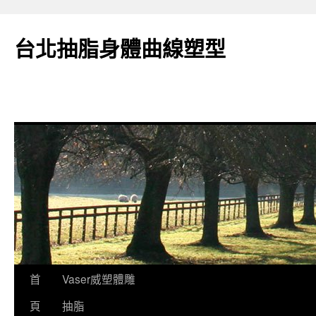
台北抽脂身體曲線塑型
跳
首
Vaser威塑體雕
至
頁
抽脂