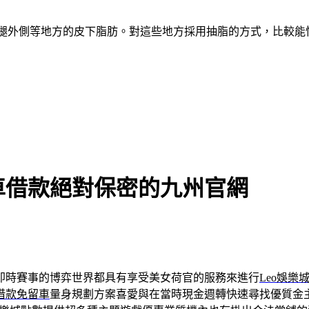
、大腿外側等地方的皮下脂肪。對這些地方採用抽脂的方式，比較
車借款絕對保密的九州官網
即時賽事的博弈世界都具有享受美女荷官的服務來進行
Leo娛樂
借款免留車
量身規劃方案喜愛與在當時現金週轉快速尋找優質金