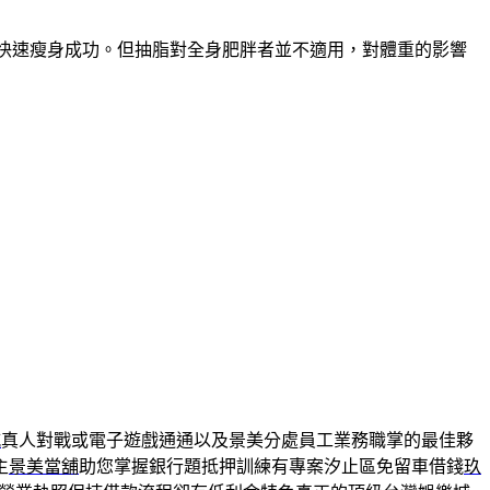
能快速瘦身成功。但抽脂對全身肥胖者並不適用，對體重的影響
城
真人對戰或電子遊戲通通以及景美分處員工業務職掌的最佳夥
主
景美當舖
助您掌握銀行題抵押訓練有專案汐止區免留車借錢
玖