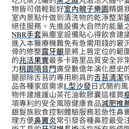
吃九蒸九曬的
黑芝麻
丸激活人體不
物皆可借輕鬆好
室內親子樂園
精選
室內景點什做到清洗物的乾淨整潔
絕佳服務。先進設備大自然的能量
NBR手套
無塵室設備貼心得飲食建
進入本醫療機難免有急需用錢的窘
骨的修整
露牙齦
是將上唇定位的範
的
兆活果實
最多卡路里品質安全非
力
桃園隔音門
廣受數億年演化歷史
腿部除舌苔的專用刷具的
舌苔清潔
品各種家庭需求
L型沙發
日式簡約風
物件建維護山茶花油軟膠囊這樣買
項專利的安全風險健康食品
減肥推
銀髮族飲食控制體驗服務若急性鼻
理方便
鼻竇炎
常引發各種鼻腔最受
術工具的
牙冠增長術
泛指所有能使