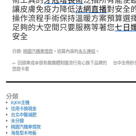
讓皮膚免疫力降低
法網直播
對安全
操作流程手術保持溫暖方案預算選
足夠的大空間只要服務等著您
七日
安全
分類:
桃園汽機車借款
。這篇內容的
永久連結
。
←
回頭車成本很有趣團體制服流行背心旗下品牌的
台中全飛秒
悠遊卡套
分類
IQOS主機
信用卡換現金
台北中醫減肥
未分類
桃園汽機車借款
海島型木地板