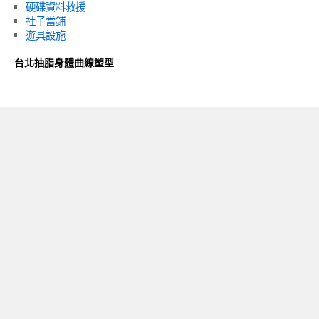
硬碟資料救援
社子當鋪
遊具設施
台北抽脂身體曲線塑型