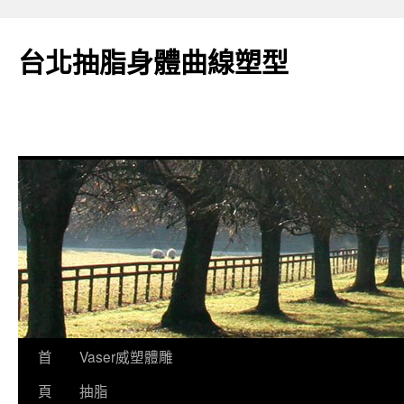
台北抽脂身體曲線塑型
跳
首
Vaser威塑體雕
至
頁
抽脂