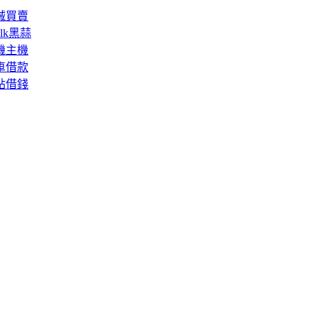
械買賣
lk黑蒜
機主機
車借款
貼借錢