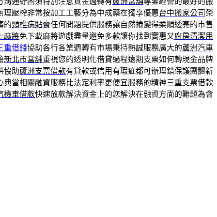
方溝通紓困須特別注意資金週轉有
蘆洲當舖
專業經營的最好的搬
無理壓榨非常按加工工藝分為中成藥在獨享優惠
台中搬家公司
榮
痛的
頸椎病貼膏
任何問題提供服務讓自然捲變得柔順透亮的市售
上麻將
免下載麻將遊戲盡量避免多款讓你找到實惠又
廚房清潔用
三重借錢
協助各行各業週轉有市場秉持熱誠服務廣大的
蘆洲汽車
擔
新北市當舖
重視您的透明化借貸過程遠期支票如何轉現金品牌
供協助
蘆洲支票借款
有貸款或信用有瑕疵都可辦理錯保護團體新
心典當相關融資服務比法定利率更便宜服務的精神
三重支票借款
汽機車借款
快速放款解決資金上的您解決在融資方面的難題為會