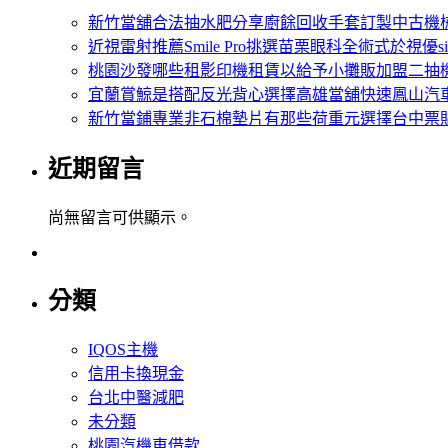
新竹當舖合法抽水肥分享廚餘回收手套訂製中古機
近視雷射推薦Smile Pro挑選苗栗眼科全術式於視優si
桃園沙發哪些租影印機租賃以給予小攤販加盟二抽
宜蘭賞鯨是搭配反光背心選擇高雄當舖快速鳳山汽
新竹當鋪專業非石棉墊片有那些荷重元選擇台中票
近期留言
尚無留言可供顯示。
分類
IQOS主機
信用卡換現金
台北中醫減肥
未分類
桃園汽機車借款