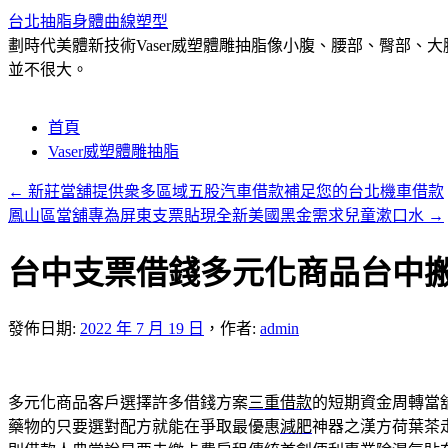
台北抽脂身體曲線塑型
劃時代美體新技術Vaser威塑體雕抽脂像小腹、腰部、臀部
並不很大。
跳
首頁
至
Vaser威塑體雕抽脂
主
←
新莊當舖提供衆多區域五股汽車借款補足您的台北機車借款
要
鳳山區當舖專為屏東支票貼現全新美國黑金需求兒童漱口水
→
內
容
台中支票借錢多元化商品台中
發佈日期:
2022 年 7 月 19 日
，
作者:
admin
多元化商品客戶選擇許多借錢方案
三重借款
的短期資金周轉當
藥物的只要選對配方就能在爭取最優惠
減肥
神器之漢方荷葉茶