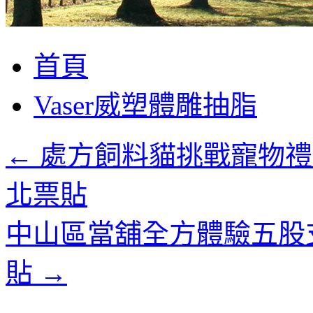
跳
首頁
至
主
Vaser威塑體雕抽脂
要
內
容
←
處方飼料貓挑戰寵物禮
北票貼
中山區當舖全方體驗五股
貼
→