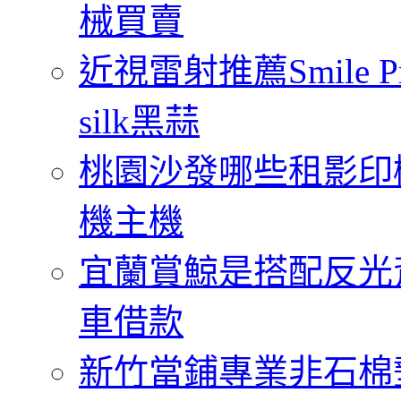
械買賣
近視雷射推薦Smile
silk黑蒜
桃園沙發哪些租影印
機主機
宜蘭賞鯨是搭配反光
車借款
新竹當鋪專業非石棉