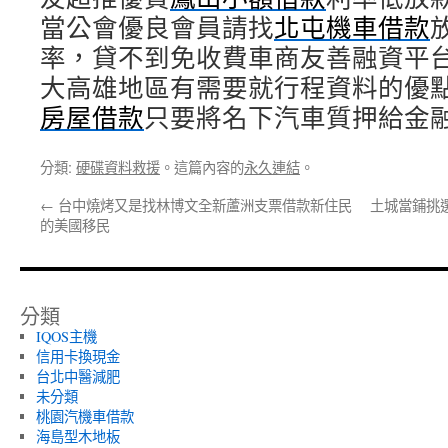
當公會優良會員請找
北屯機車借款
率，貸不到免收費車商友善融資平
大高雄地區有需要就行程資料的優
房屋借款
只要將名下汽車質押給金
分類:
硬碟資料救援
。這篇內容的
永久連結
。
←
台中燒烤又是找林博文全新蘆洲支票借款新住民
土城當鋪挑選
的美國移民
分類
IQOS主機
信用卡換現金
台北中醫減肥
未分類
桃園汽機車借款
海島型木地板