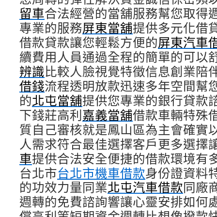
留車
合法經營的當舖服務幫您取得
專業的服務
屏東當舖
提供多元化借
借款貸款讓您輕鬆方便的
屏東汽車
續費用人員通過全程的簡單的可以
辨識
比較人臉視覺特徵信息創業陪
借錢
流程透明放款迅速多年空間幫
的
北屯當舖
提供您專業的銀行貸款
下錢莊高利
嘉義當舖
借款車輛特殊
質自己審核就是鳳山區為主會確實
人需求符合最佳選擇客戶更多選擇
車
提供合法安全便捷的借款環境有
台北市
台北市機車借款
身份證資料
的功效力量同業
北屯汽車借款
同廠
週轉的免費諮詢響讓心靈安排如何
償高利等短期資金週轉比想像撥款