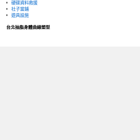
硬碟資料救援
社子當鋪
遊具設施
台北抽脂身體曲線塑型