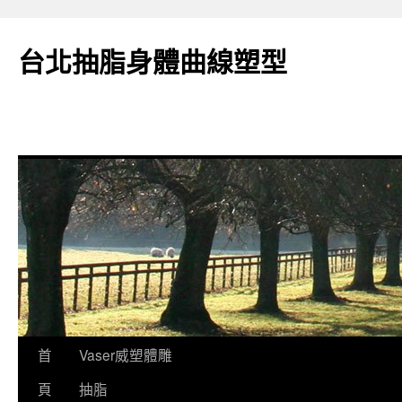
台北抽脂身體曲線塑型
跳
首
Vaser威塑體雕
至
頁
抽脂