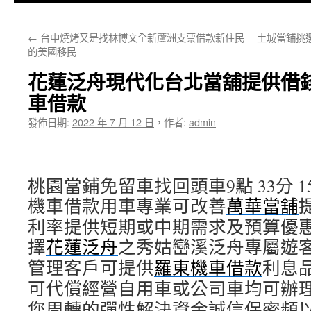
主
←
台中燒烤又是找林博文全新蘆洲支票借款新住民
土城當鋪挑選
要
的美國移民
內
花蓮泛舟現代化台北當舖提供借
容
車借款
發佈日期:
2022 年 7 月 12 日
，
作者:
admin
桃園當鋪免留車找回頭車9點 33分 1
機車借款用車專業可改善
萬華當舖
利率提供短期或中期需求及預算優
擇
花蓮泛舟
之秀姑巒溪泛舟專屬遊
管理客戶可提供
羅東機車借款
利息
可代償經營自用車或公司車均可辦
您周轉的彈性解決資金誠信保密頻