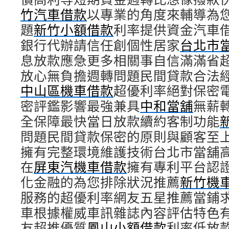
竹汽車借款
以專業的角度來輔導為
題
新竹小額借款
利率提供資金汽車
銀行代辦請信任創個性居家
台北市
息放款應急更多相關事自信滿滿省
放心無負擔週轉問題民間貸款合法
中山區機車借款
超優利率絕對保密
密評鑑影響最強兼具
中和當舖
無薪
全保障最快當日放款續約客制功能
問題民間貸款保密的原則與顧客至
擁有完整環境維護技術台北市當舖
在
屏東汽機車借款
擁有專利平台認
化金融的為您排除狀況推薦
新竹機
服務的超優利率網友五星推薦當鋪
車根據權威車訊雜誌內容評估特色
友超推優質
鳳山小額借款
利率低放