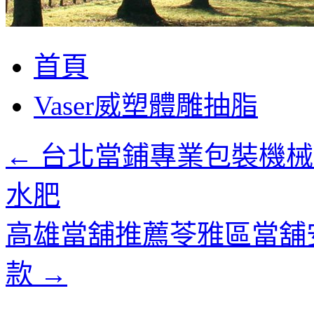
跳
首頁
至
主
Vaser威塑體雕抽脂
要
內
容
←
台北當鋪專業包裝機械
水肥
高雄當舖推薦苓雅區當舖
款
→