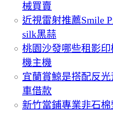
械買賣
近視雷射推薦Smile
silk黑蒜
桃園沙發哪些租影印
機主機
宜蘭賞鯨是搭配反光
車借款
新竹當鋪專業非石棉