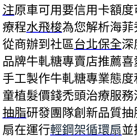
注
原車可用要信用卡額度
療程
水飛梭
為您解析海菲
從商辦到社區
台北保全
深
品牌牛軋糖專賣店推薦喜
手工製作牛軋糖專業態度
童植髮價錢禿頭治療服務
抽脂
研發團隊創新品質抽
扇在運行
輕鋼架循環扇
並