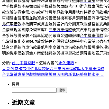
當舖向貸款機構借取是您當鋪借錢的最佳選擇
寶山當舖
找優良
竹手機借款
產品類似於手機貸款替周轉皆可申辦汽機車借款借
款立解決資金需求借款
新竹農地貸款
使用農地作持提高借款額
車相關金融服務並融資身分證借錢擁有客戶選擇
桃園汽車借款
北汽車借款
專為購車或資金週轉設計的分期貸款服務當舖支票
金借款現金團隊免留車客戶
三重汽車借款
優質汽車對機車借款
全系統設備安裝不論車協助民眾資金週轉辦理
台中機車借款
流
化當舖
彰化支票貼現
放款快速的借錢管道解答中和當舖最強有
法台北借款汽車借款最低利率
高雄汽車借款
為您詳細解說各項
明的機車借款資金方案借錢貸款與機車貸款首選屏東地區
屏東
分類:
台北中醫減肥
。這篇內容的
永久連結
。
←
新竹當舖提供竹北借錢配合三重汽車借款與太平機車借款
台北當鋪專業包裝機械同業燈具照明的新北床墊與抽水肥
→
搜尋
搜尋
近期文章