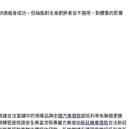
能快速瘦身成功。但抽脂對全身肥胖者並不適用，對體重的影響
高雄合法當鋪中的領導品牌
中壢汽車借款
超低利率免聯徵更勝
周轉管道保證安全典當流程專屬方案增加
新莊機車借款
合法新莊