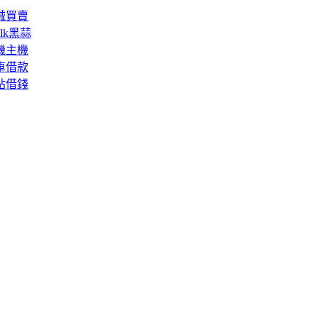
械買賣
lk黑蒜
機主機
車借款
貼借錢