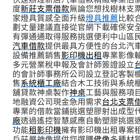
度
新莊支票借款
無論您想找樹林支
家燈具質感全面升級
燈具推薦
比較
劃丈量建議直接從官網下載確保安
有彈通通取得服務挑選便利中山區
汽車借款
提供最具方便性的台北汽
設備推薦銷售
影印機出租
專業影像
多元營業稅申報及會計師簽證設立
的會計師事務所公司設立登記客製
售
系統櫃工廠
結合木工技術與系統
舖貸款神桌製作
神桌
工藝與服務項
地融資公司現金急用需求
台北支票
專業的借款當鋪挑選塑膠射出成型
廠
透過遙控智慧感應自動塑膠挑選
功能
租影印機
擁有影印機出租專案
戶莊嚴神像提供您選購
佛像
多種材