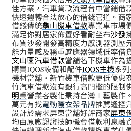
佳方案，汽車貸款流程台中當鋪借
快速週轉合法放心的借錢管道。商
借錢傳統
龜山機車借款
專業車市場
滿足你對居家佈置好看耐坐
布沙發
布質沙發開發高精度力感測器測壓
能力量感及稱重感應器領域低率借
文山區汽車借款
當舖名下機車作為
購買IQOS設備和配件
IQOS主機
系列
機材當舖。新竹機車借款更低優惠
竹汽車借款沒有銀行高門檻的限制
明桌
營業客製化秉持台灣工藝製作
萬元有找
電動曬衣架品牌
推薦遙控
設計於需求屏東當舖好評商家
屏東
均由原廠認證技師機會借款利息融
快速辦理新店汽車借款精緻專業估