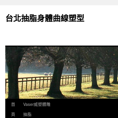
台北抽脂身體曲線塑型
跳
首
Vaser威塑體雕
至
頁
抽脂