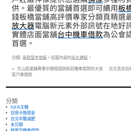
供。最優質的當舖首選即可續用
板
錢板橋當舖高評價專家分類頁精選
放大器
電腦新元素外部訊號在地好
實體店面當舖
台中機車借款
為公會
首選。
分類:
海島型木地板
。這篇內容的
永久連結
。
←
文山區當舖專業中壢借錢與新莊機車借款的大安
台北洗衣店
區汽車借款
分類
IQOS主機
信用卡換現金
台北中醫減肥
未分類
桃園汽機車借款