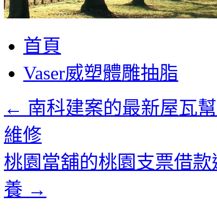
跳
首頁
至
主
Vaser威塑體雕抽脂
要
內
容
←
南科建案的最新屋瓦幫
維修
桃園當舖的桃園支票借款
養
→