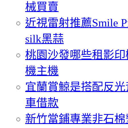
械買賣
近視雷射推薦Smile
silk黑蒜
桃園沙發哪些租影印
機主機
宜蘭賞鯨是搭配反光
車借款
新竹當鋪專業非石棉