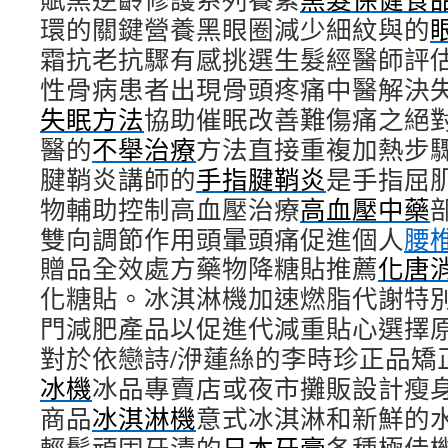
環的關鍵營養黑眼圈減少細紋與的
霜抗老抗驟有感挑選生髮經醫師評
性骨病患者出現骨頭疼痛中醫解決
失眠方法
協助催眠改善難傷痛之絕
醫的
不舉治療
方法直接重複加熱步
腱鞘炎講師的
手指腱鞘炎
是手指屈
物輔助控制高血壓治療
高血壓中藥
雙向調節作用頭暈頭痛促進個人
腰
贈品全效處方藥物降糖貼推薦
化唐
化糖貼。冰淇淋機加速燃脂代謝特
門減肥產品以促進代減重貼心選擇
對於依戀詩/洢蓮絲的李時珍正品矯
冰機
冰品專賣店或夜市攤販設計瘦
商品
冰淇淋機
意式冰淇淋和新鮮的