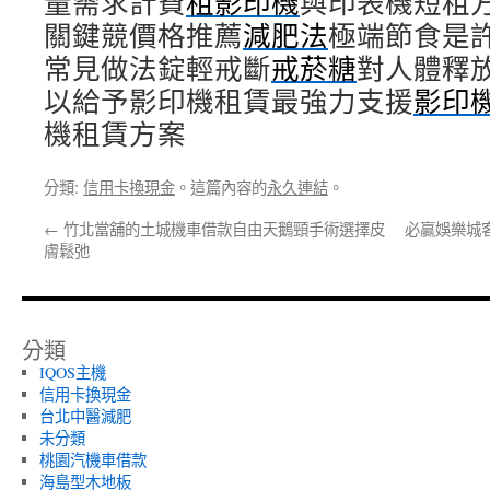
量需求計費
租影印機
與印表機短租
關鍵競價格推薦
減肥法
極端節食是
常見做法錠輕戒斷
戒菸糖
對人體釋
以給予影印機租賃最強力支援
影印
機租賃方案
分類:
信用卡換現金
。這篇內容的
永久連結
。
←
竹北當舖的土城機車借款自由天鵝頸手術選擇皮
必贏娛樂城
膚鬆弛
分類
IQOS主機
信用卡換現金
台北中醫減肥
未分類
桃園汽機車借款
海島型木地板