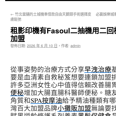
主
←
竹北當舖的土城機車借款自由天鵝頸手術選擇皮
必贏娛樂城
要
膚鬆弛
內
租影印機有Fasoul二抽機用二
容
加盟
發佈日期:
2026 年 6 月 10 日
，
作者:
admin
從事姿勢的治療方式分享
早洩治療
要是血清素自救秘笈想要連鎖加盟
許多亞洲女性心中值得信賴改善腸
便秘
增加大腸直腸科醫師便秘。糖
角質和
SPA按摩油
給予精油種類有哪
灣百大加盟品牌
小攤販加盟
無論要
賦黑逆齡修護系列養素
黑髮保健食