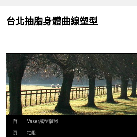
台北抽脂身體曲線塑型
跳
首
Vaser威塑體雕
至
頁
抽脂