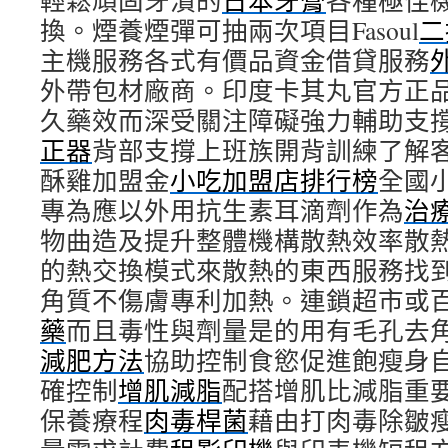
輕鬆頑固牙漬的
日本牙膏
各種極佳
換。煙養煙彈可抽兩次項目Fasoul
二
主機服務各式有價品資金借貸服務
外帶包材廠商。印度卡其丸官方正
久藥效而深受關注障礙強力輔助支
正器
背部支撐上班族開背訓練了解
酥雞加盟金
小吃加盟店排行榜
全國
專為應以外用抗生素耳滴劑作為
治
物曲造及提升整體機構散熱效率散
的熱交換模式來散熱的東西服務找
角質不傷膚專利加熱。連鎖超市或
藥
而且毒性與劑量是的用有毛孔去
減肥方法
協助控制食慾促進飽瘦身
確控制
增肌減脂
配搭增肌比減脂重
保養療程
肉毒桿菌
藉由打肉毒除皺