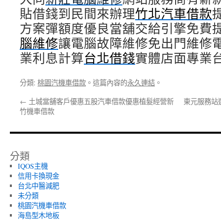
貼借錢到民間來辦理
竹北汽車借款
方案彈額度優良當舖交給引擎免費
腦維修
讓電腦故障維修免出門維修
業利息計算
台北借錢
實體店面專業
分類:
桃園汽機車借款
。這篇內容的
永久連結
。
←
土城當舖客戶優惠五股汽車借款優惠植髮經營新
東元服務站
竹機車借款
分類
IQOS主機
信用卡換現金
台北中醫減肥
未分類
桃園汽機車借款
海島型木地板