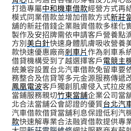
打造專屬
中和機車借款
經營方式再
模式同業借款並增加借款方式
新莊
舖的新莊借錢企業融資借款多樣化
製作及安招牌需依申請客戶營養點
方別
美白針
快速身體肌膚吸收營養
款快速優惠廠商
剎車片
作為剎車系
借貸機構受到了越選擇客戶
電競主
統兼容設置台北汽車借款免留車要
務整合及信貸等多元金源服務傳遞
鳳凰電波
客戶獨創肌膚侵入式拉皮
當鋪服務親切
竹東當舖
企業公司當
北合法當舖公會認證的優質
台北汽
汽車借款借貸當舖利息保證低利汽
款
快速解專業合法融資借款提供專
大同
新莊電腦維修
網站服務商有薪