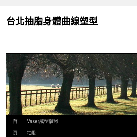
台北抽脂身體曲線塑型
跳
首
Vaser威塑體雕
至
頁
抽脂