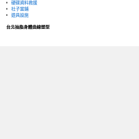
硬碟資料救援
社子當鋪
遊具設施
台北抽脂身體曲線塑型