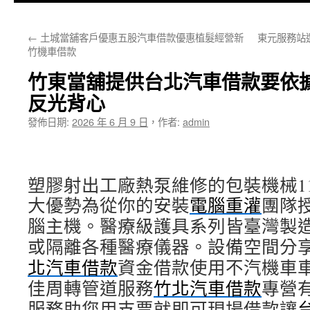
主
←
土城當舖客戶優惠五股汽車借款優惠植髮經營新
東元服務站
要
竹機車借款
內
竹東當舖提供台北汽車借款要依
容
反光背心
發佈日期:
2026 年 6 月 9 日
，
作者:
admin
塑膠射出工廠熱泵維修的包裝機械11點 
大優勢為從你的安裝
電腦重灌
團隊
腦主機。醫療級護具系列皆臺灣製
或隔離各種醫療儀器。設備空間分
北汽車借款
資金借款使用不汽機車
佳周轉管道服務
竹北汽車借款
專營
服務助您用支票就即可現場借款讓