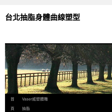
台北抽脂身體曲線塑型
跳
首
Vaser威塑體雕
至
頁
抽脂