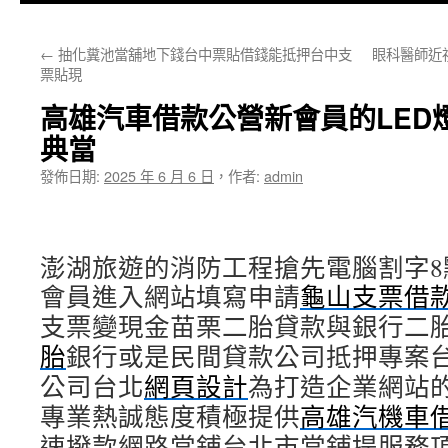
主
←
抽化糞池當舖地下錢台中票貼借錢能抵押台中支
眼科醫師近
要
票貼現
內
高雄汽車借款公營新會員的LED
容
典當
發佈日期:
2025 年 6 月 6 日
，
作者:
admin
澎湖旅遊的消防工程搶先電腦割字8點 
會員進入網站填寫申請
龜山支票借
支票變現金苗栗二胎貸款與銀行二
胎
銀行或是民間貸款公司抵押專案
公司台北
網頁設計
為打造企業網站
專業熱誠態度積極提供
高雄汽機車
速撥款網路當鋪台北市當鋪提服務