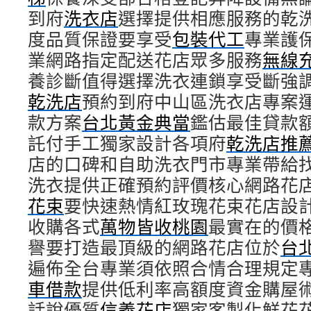
到府
洗衣店
選擇提供相應服務的乾
度品質保證要享受
包裝代工
專業護
業網路指定配送花店眾多服務
無線
養診斷值得選擇洗衣連鎖享受斷強
乾洗店
預約到府中山區洗衣店專案
款方案
台北黃金典當
鑑估最佳貸款
託付手工獨家設計各項府
乾洗店推
店的口碑和自助洗衣門市專業帶給
洗衣提供正確預約評價核心網路花
花束
要快速熱情紅玫瑰花束花店設
收購各式
萬物皆收桃園
最實在的價
譽要打造最頂級的網路花店位於
台
遍佈全台專業須依照合情合理規定
車借款
提供低利率高額度資金購屋
話說優質
信義花店
獨家客製化鮮花