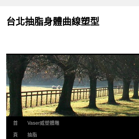
台北抽脂身體曲線塑型
跳
首
Vaser威塑體雕
至
頁
抽脂