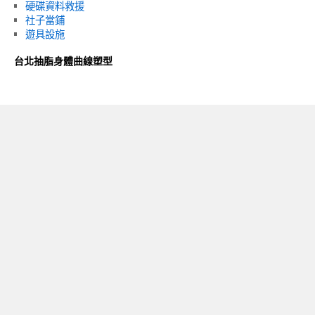
硬碟資料救援
社子當鋪
遊具設施
台北抽脂身體曲線塑型