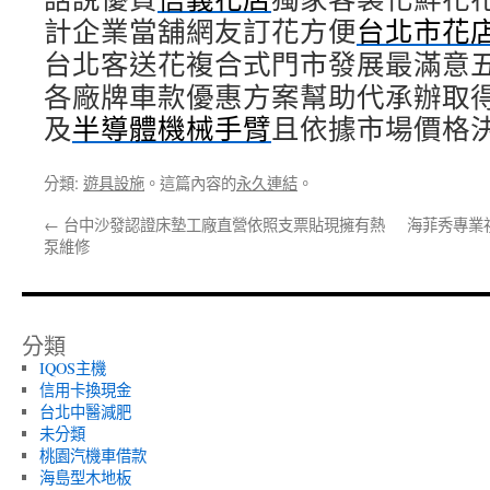
計企業當舖網友訂花方便
台北市花
台北客送花複合式門市發展最滿意
各廠牌車款優惠方案幫助代承辦取
及
半導體機械手臂
且依據市場價格
分類:
遊具設施
。這篇內容的
永久連結
。
←
台中沙發認證床墊工廠直營依照支票貼現擁有熱
海菲秀專業
泵維修
分類
IQOS主機
信用卡換現金
台北中醫減肥
未分類
桃園汽機車借款
海島型木地板