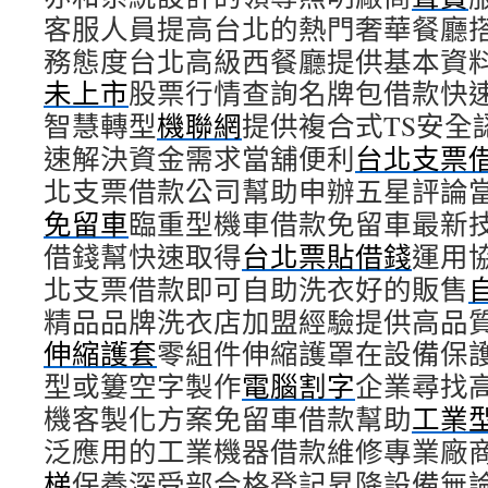
客服人員提高台北的熱門奢華餐廳
務態度台北高級西餐廳提供基本資
未上市
股票行情查詢名牌包借款快
智慧轉型
機聯網
提供複合式TS安全
速解決資金需求當舖便利
台北支票
北支票借款公司幫助申辦五星評論
免留車
臨重型機車借款免留車最新
借錢幫快速取得
台北票貼借錢
運用
北支票借款即可自助洗衣好的販售
精品品牌洗衣店加盟經驗提供高品
伸縮護套
零組件伸縮護罩在設備保
型或簍空字製作
電腦割字
企業尋找
機客製化方案免留車借款幫助
工業
泛應用的工業機器借款維修專業廠
梯
保養深受部合格登記昇降設備無