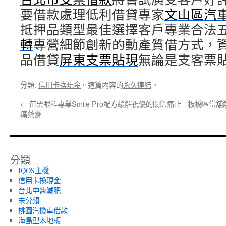
要借款處理低利借貸專家
文山區汽
抵押品類型最佳選擇客戶專業合法
轉
專營細節創新的動產質借方式，
品借貸
屏東支票貼現
無論是支客票
分類:
信用卡換現金
。這篇內容的
永久連結
。
←
苗栗眼科專業Smile Pro配方緩解視優的關節痛止
板橋區當舖
痛藥膏
分類
IQOS主機
信用卡換現金
台北中醫減肥
未分類
桃園汽機車借款
海島型木地板