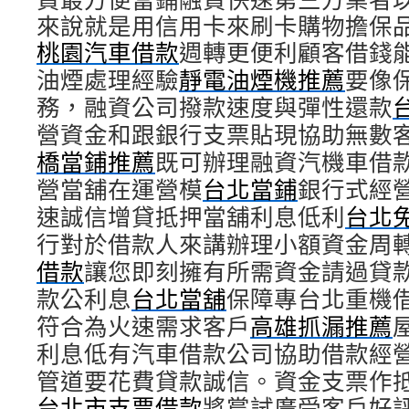
來說就是用信用卡來刷卡購物擔保
桃園汽車借款
週轉更便利顧客借錢
油煙處理經驗
靜電油煙機推薦
要像
務，融資公司撥款速度與彈性還款
營資金和跟銀行支票貼現協助無數
橋當鋪推薦
既可辦理融資汽機車借
營當舖在運營模
台北當鋪
銀行式經
速誠信增貸抵押當舖利息低利
台北
行對於借款人來講辦理小額資金周
借款
讓您即刻擁有所需資金請過貸
款公利息
台北當舖
保障專台北重機
符合為火速需求客戶
高雄抓漏推薦
利息低有汽車借款公司協助借款經
管道要花費貸款誠信。資金支票作
台北市支票借款
將嘗試廣受客戶好