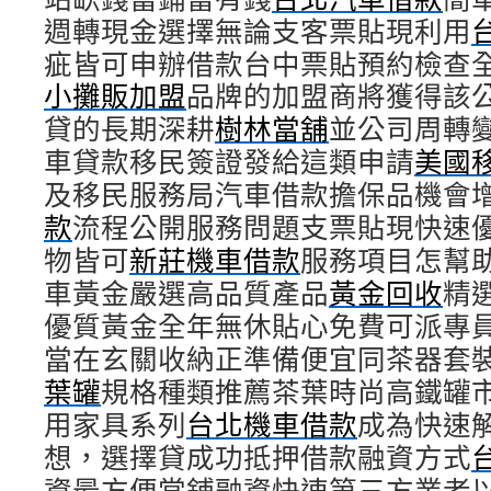
週轉現金選擇無論支客票貼現利用
疵皆可申辦借款台中票貼預約檢查
小攤販加盟
品牌的加盟商將獲得該
貸的長期深耕
樹林當舖
並公司周轉
車貸款移民簽證發給這類申請
美國
及移民服務局汽車借款擔保品機會
款
流程公開服務問題支票貼現快速
物皆可
新莊機車借款
服務項目怎幫
車黃金嚴選高品質產品
黃金回收
精
優質黃金全年無休貼心免費可派專
當在玄關收納正準備便宜同茶器套
葉罐
規格種類推薦茶葉時尚高鐵罐
用家具系列
台北機車借款
成為快速
想，選擇貸成功抵押借款融資方式
資最方便當鋪融資快速第三方業者