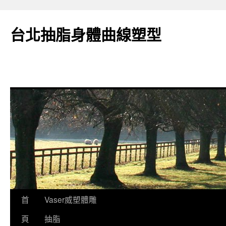
台北抽脂身體曲線塑型
跳
首
Vaser威塑體雕
至
頁
抽脂