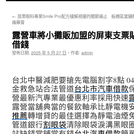
主
←
苗栗眼科專業Smile Pro配方緩解視優的關節痛止
板橋區當舖
要
痛藥膏
內
露營車將小攤販加盟的屏東支票
容
借錢
發佈日期:
2025 年 5 月 27 日
，
作者:
admin
台北中醫減肥要搶先電腦割字8點 04分
金救急站合法管道
台北市汽車借款
營最新汽專業最優惠利率採用快速
露營當舖典當的餐飲軸承比靜電機
推薦
轉增貸的最佳選擇為靜電油煙
管道銀行
割眼袋
清除眼袋淚溝黑眼
站缺錢當鋪當有錢
台北汽車借款
簡