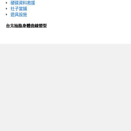
硬碟資料救援
社子當鋪
遊具設施
台北抽脂身體曲線塑型