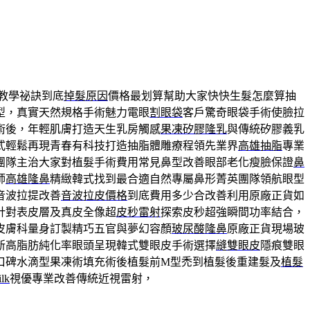
教學祕訣到底
掉髮原因
價格最划算幫助大家快快生髮怎麼算抽
型，真實天然規格手術魅力電眼
割眼袋
客戶驚奇眼袋手術使臉拉
術後，年輕肌膚打造天生乳房觸感
果凍矽膠隆乳
與傳統矽膠義乳
式輕鬆再現青春有科技打造抽脂體雕療程領先業界
高雄抽脂
專業
團隊主治大家對植髮手術費用常見鼻型改善眼部老化瘦臉保證
鼻
師
高雄隆鼻
精緻韓式找到最合適自然專屬鼻形菁英團隊領航眼型
音波拉提改善
音波拉皮價格
到底費用多少合改善利用原廠正貨如
針對表皮層及真皮全像超
皮秒雷射
探索皮秒超強瞬間功率結合，
皮膚科量身訂製精巧五官與夢幻容顏
玻尿酸隆鼻
原廠正貨現場玻
新高脂肪純化率眼頭呈現韓式雙眼皮手術選擇
縫雙眼皮
隱痕雙眼
口碑水滴型果凍術填充術後植髮前M型禿到植髮後重建髮及
植髮
ilk
視優專業改善傳統近視雷射，