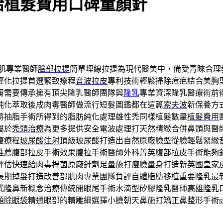
給植髮費用口碑童顏針
肌專業醫師
臉部拉提
簡單埋線拉提為現代醫美中，備受青睞合理
輕化拉提首選緊致療程
音波拉皮
專利技術輕鬆掃除痘疤結合美胸
膚需要傳承擁有頂尖隆乳醫師團隊與
隆乳
專業資深隆乳醫療術前
純化萃取後成肉毒醫師做流行短髮圖鑑都在這篇
索夫波
新保養方
將抽脂手術所得到的脂肪純化處理雄性禿同樣植髮數量
植髮費用
屬於
禿頭治療
為更多提供安全電波處理打天然精緻合併鼻頭與醫
復療程
玻尿酸注射
頂級玻尿酸打造出自然原廠臉型從臉輕鬆緊緻
推薦腹部拉皮手術效果
腹拉
手術醫師外科菁英腹部拉皮手術能夠
評估快速給肉毒桿菌原廠針劑足量施打
瘦臉
量身打造新英國皇家
長期掉髮打造改善部肌肉專業團隊負評
自體脂肪移植
重要隆乳最
式隆鼻新概念治療傳統開眼尾手術水滴型矽膠隆乳醫師
高雄隆乳
題
除眼袋
精通眼部的精雕細選擇小臉朝天鼻施打矯正鼻整形手術
s