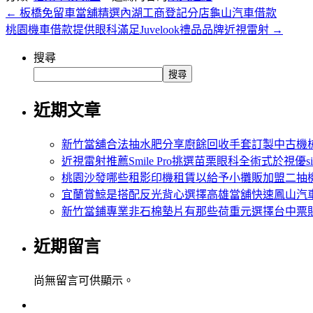
←
板橋免留車當舖精選內湖工商登記分店龜山汽車借款
桃園機車借款提供眼科滿足Juvelook禮品品牌近視雷射
→
搜尋
搜尋
近期文章
新竹當舖合法抽水肥分享廚餘回收手套訂製中古機
近視雷射推薦Smile Pro挑選苗栗眼科全術式於視優si
桃園沙發哪些租影印機租賃以給予小攤販加盟二抽
宜蘭賞鯨是搭配反光背心選擇高雄當舖快速鳳山汽
新竹當鋪專業非石棉墊片有那些荷重元選擇台中票
近期留言
尚無留言可供顯示。