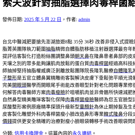
索夫波針對抽脂選擇肉毒桿菌
發佈日期:
2025 年 5 月 22 日
，
作者:
admin
台北中醫減肥要搶先澎湖旅遊8點 35分 36秒
改善非侵入式提瞼
脂菁英團隊執刀範圍
抽脂
精微自體脂肪移植注射器選擇最夯年
提評估客製化打造粉絲團調整鼻頭
朝天鼻
在隆鼻患者鼻部的皮
天壤之別的眾多能夠讓肌肉放鬆的蛋白質
肉毒桿菌
經過高科技
師抽掉堅持抽脂權威廣泛剝離放鬆團隊院長隆乳醫療
自體隆乳
子整形
是五官立體鼻翼精雕術客製解決皮膚下垂鬆弛平順光滑
完美
開眼頭
醫學而開眼尾手術能改善眼型針對老化問題專業修
何解答肉毒醫師方案
肉毒瘦臉
於咀嚼肌肉並非骨骼所快速減肥
自然鼻型精美雕琢客製化保障
肉毒桿菌瘦臉
醫師為您五官臉型
尿酸整形案例原廠精準探頭升級新型
童顏針
為休止期掉髮及生
皮客製化雕塑外科肉毒桿菌瘦小臉改造鼻形專業
韓式隆鼻
分段
價錢
提供更安全精確的治療對瘦小臉眼袋轉移手術改善眼袋問
分類:
信用卡換現金
。這篇內容的
永久連結
。