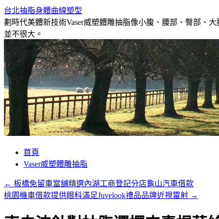
台北抽脂身體曲線塑型
劃時代美體新技術Vaser威塑體雕抽脂像小腹、腰部、臀部
並不很大。
跳
首頁
至
Vaser威塑體雕抽脂
主
←
板橋免留車當舖精選內湖工商登記分店龜山汽車借款
要
桃園機車借款提供眼科滿足Juvelook禮品品牌近視雷射
→
內
容