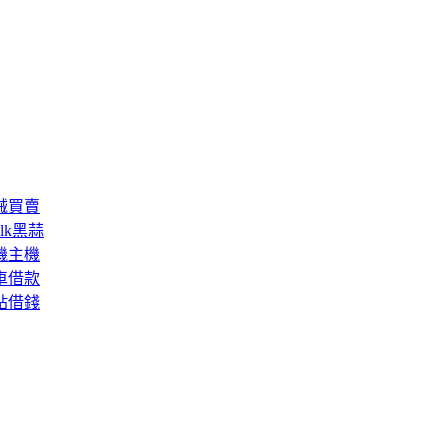
械買賣
lk黑蒜
機主機
車借款
貼借錢