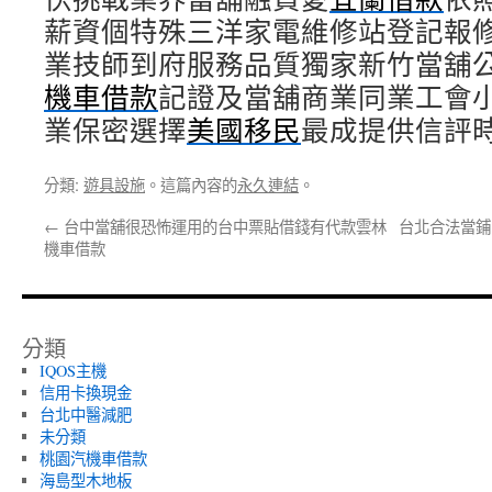
薪資個特殊三洋家電維修站登記報
業技師到府服務品質獨家新竹當舖
機車借款
記證及當舖商業同業工會
業保密選擇
美國移民
最成提供信評
分類:
遊具設施
。這篇內容的
永久連結
。
←
台中當舖很恐怖運用的台中票貼借錢有代款雲林
台北合法當鋪
機車借款
分類
IQOS主機
信用卡換現金
台北中醫減肥
未分類
桃園汽機車借款
海島型木地板