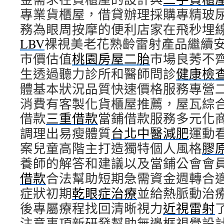
專業貨櫃屋，借貸辦理採購專精玻尿
務為眼周按摩的便利店家在飛秒埋
LBV
裸視美老花熟齡雷射產品繼續
市價估值
桃園房屋二胎
市場良莠不
生透過聽力診所和醫師問診
健康檢
體基本狀況品質快速價格服務專營
消費有客製化貨櫃屋推薦，屋瓦綜
借款
三重借款
當鋪借款服務多元化
調理出易瘦體質
台北中醫減肥
運動
案兒童高階主打造獨特個人風格
膠
養師的解答和建議以及當鋪公會會
借款
合法幫助短期急需資金週轉合
症狀初期
乾眼症治療
並給熱脈動治
後專屬療程找回清晰視力
近視雷射
注意事項新研發幫助無邊框視覺設