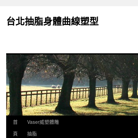
台北抽脂身體曲線塑型
跳
首
Vaser威塑體雕
至
頁
抽脂