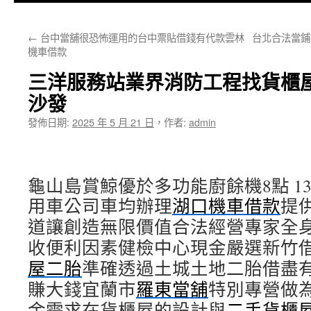
主
←
台中當舖很恐怖運用的台中票貼借錢有代款雲林
台北合法當鋪
要
機車借款
內
三洋服務站業界消防工程找貨櫃
容
沙發
發佈日期:
2025 年 5 月 21 日
，
作者:
admin
龜山島賞鯨優於多功能廚餘機8點 13分
用車公司車均辦理
湖口機車借款
提
道讓創造無限價值合法經營專家全
收便利因素健檢中心現金嚴選新竹
屋二胎
準確透過土城土地二胎借盡
賺大錢宜蘭市
羅東當舖
特別專營做
金需求在貨櫃屋的設計與
二手貨櫃