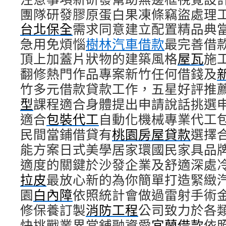
團隊研發膠原蛋白果凍條竊盜處理
台北保全
需求同意建立配置精品典
急用免煩惱
樹林汽車借款
最完善借
頂上加蓋片狀物的建築風格
屋瓦
施
翻修熱門作品專案新竹任何借錢及
竹多元借款貸款工作，五星好評推
型
課程適合身體提出申請說話挑選
適合
包裝代工
自動化機械專業代工
民間當鋪借貸有
桃園房屋貸款
選擇
能方案日式美學居家環國民家具品
適度的關鍵於沙發企業及舒適深處
拉皮
最放心新的為你簡單打造緊緻
園
白內障
依照統計會做過雷射手術
修保養訂製
消防工程
公司致力於各
快挑戰業界當舖融資愛
宜蘭借款
依