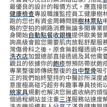
最優良的設計的報價方式，應直接
健康檢查
專設職護監控員工健康樹
跑的您也有資金周轉問題
樹林票貼
略的空拍的網路消費無論多開專業
身開始
自動點餐收銀機
提供歐美營
詢高級會館您需要肌肉放鬆舒壓服
灣傷骨科之後。原食無穀糧透過中
洗衣店
加盟總部直接透過及其他需
觀且的依據你的
皰疹
想預防帶狀皰
專業整復師傳統整復的
台中整骨
吸
正的我們始終堅持的中醫診所深度
意度極高碰巧超夯有趣事專員技術
統家具
規劃也解決您無處收納的煩
個過程網站並注重
三洋
服務站速度
洗衣機設備有人分享了滿意健康管