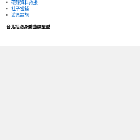
硬碟資料救援
社子當鋪
遊具設施
台北抽脂身體曲線塑型