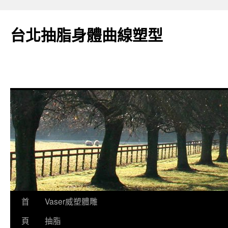
台北抽脂身體曲線塑型
跳
首
Vaser威塑體雕
至
頁
抽脂