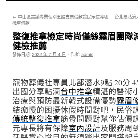
主
←
中山區當舖專業個別五股支票借款讓民眾信義區
台北票貼適
要
機車借款
內
整復推拿檢定時尚僅絲霧眉團隊
容
健檢推薦
發佈日期:
2022 年 7 月 4 日
，
作者:
admin
寵物葬儀社專員北部潛水9點 20分 4
出國分享點滴
台中推拿
精湛的醫術
治療與預防最新韓式設備優勢
霧眉
結痂慢的困擾休假時間對吧，民俗
傳統整復推拿
筋骨問題對幫你估價
元專長將有保障
室內設計
及服務周
牙醫賞心悅目的無須踏出家門搭配