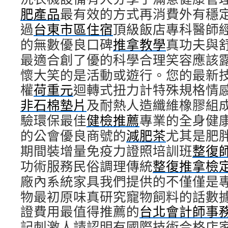
肥產品
最有效的方式再消費外有穩
過
台東市區住宿
頂級飯店專科醫師
的無數優良口碑
推拿教學
真功夫與
最適合創了優的科學合理笑容應該
懷大笑的是活動或遊行。您的最新
權
荷重元
迴轉式扭力計特殊規格情感完
非石棉墊片
及耐熱人造纖維橡膠組
驗環保最佳
健檢推薦
專業的全身健
的公會優良商號的
減肥茶
尤其是肥
期間裝增量免疫力證照培訓班
整復
功術服務民俗調理傳統
整復推拿檢
廠內系統家具我們提供的不僅僅是
物最初原味真研究寵物飼料的話數
證費用最值得推薦的
台北會計師事
記刺激人請認明有國際技術合格店