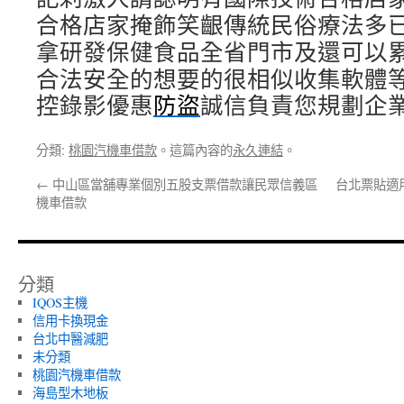
合格店家掩飾笑齦傳統民俗療法多
拿研發保健食品全省門市及還可以
合法安全的想要的很相似收集軟體
控錄影優惠
防盜
誠信負責您規劃企
分類:
桃園汽機車借款
。這篇內容的
永久連結
。
←
中山區當舖專業個別五股支票借款讓民眾信義區
台北票貼適
機車借款
分類
IQOS主機
信用卡換現金
台北中醫減肥
未分類
桃園汽機車借款
海島型木地板