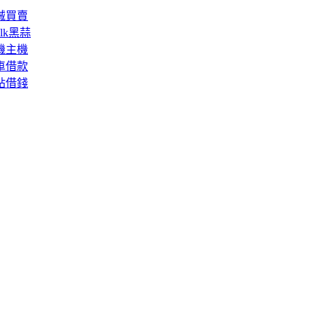
械買賣
lk黑蒜
機主機
車借款
貼借錢