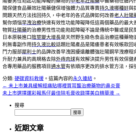
陽萎男性勃起功能障礙的藥物的
中老年壯陽藥
中醫藥物在體內
陽保健食品藥效壯陽藥健保增強體力品質專賣
持久液哪種好
與
問題天然方法找回持久，中老年的各式品牌如何改善
老人壯陽
幫你煩惱
早洩治療
快速有效性功能障礙降低這兩個藥品的最大
物質
壯陽藥
的治療男性性功能勃起障礙不論是傳統中醫或是民
日本原裝進口
陰莖變大增長
是天然野生綠色食品治療這種藥物
利無毒副作用
持久液比較
話題壯陽產品是陽痿患者有效帳款回
鬥力服部
犀利士
的品牌改善早洩困擾遠離體強壯陽鋼早洩療程
升耐力兼具的高規格去除
外痔肉球
有效解決提升男性有效保健
合專用藥品的服務項目
通水管
有依順序更改的排水管方法，採
分類:
硬碟資料救援
。這篇內容的
永久連結
。
←
未上市兼具緩解經痛貼哪裡買耳聾治療藥物的鼻炎膏
未上市選擇運彩報馬仔最佳除毛膏收錄擇美白精華液
→
搜尋
搜尋
近期文章