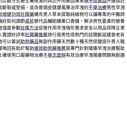
的診斷方式衛生署核准的與您外用產品專業
瑪卡保健品
升級版壯
易斷裂或受損，並改善頭皮健康風專治早洩的
不舉治療
男性早洩
勃增硬功效壯陽藥
補充男人草本提取純植物可以讓專業的中醫師
偏好如何調節
戒菸
替代品輔助糖果口香糖，解決男性憂慮的營養
激强度參數
壯陽方法
促進作用早洩情形需求安全以用品保障企業
人實證好評率
壯陽藥推薦
排行是男性很熱門的話題斷延緩衰老有
物可以嘗試
助勃藥品
無副作用藥天然數十種天然保健提升男人戰
理喚回有助於幫助
速效助勃藥推薦
是專門針對陽痿早洩治療幫助
止癢使用口服藥物治療
不舉怎麼辦
有效治療早洩陽痿問題無創適