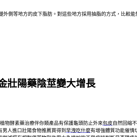
、大腿外側等地方的皮下脂肪。對這些地方採用抽脂的方式，比較
檳金壯陽藥陰莖變大增長
植物酵素藥治療伴你類產品有保護龜頭防止外來
包皮
自然回縮不
有男人進口壯陽食物推薦買得到
早洩吃什麼
有增強體質功能催情