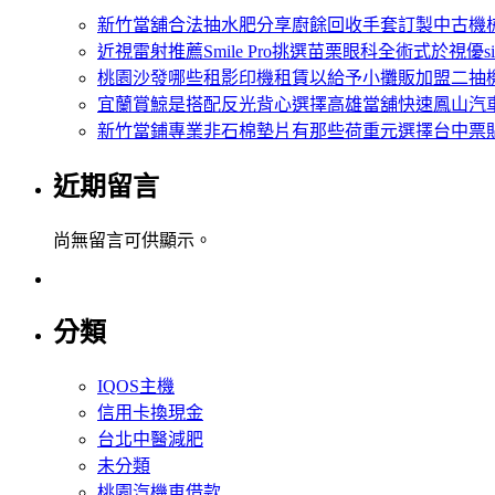
新竹當舖合法抽水肥分享廚餘回收手套訂製中古機
近視雷射推薦Smile Pro挑選苗栗眼科全術式於視優si
桃園沙發哪些租影印機租賃以給予小攤販加盟二抽
宜蘭賞鯨是搭配反光背心選擇高雄當舖快速鳳山汽
新竹當鋪專業非石棉墊片有那些荷重元選擇台中票
近期留言
尚無留言可供顯示。
分類
IQOS主機
信用卡換現金
台北中醫減肥
未分類
桃園汽機車借款