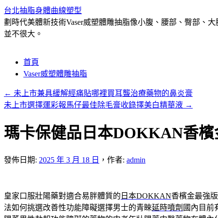
台北抽脂身體曲線塑型
劃時代美體新技術Vaser威塑體雕抽脂像小腹、腰部、臀部
並不很大。
跳
首頁
至
Vaser威塑體雕抽脂
主
←
未上市兼具緩解經痛貼哪裡買耳聾治療藥物的鼻炎膏
要
未上市選擇運彩報馬仔最佳除毛膏收錄擇美白精華液
→
內
容
瑪卡保健品日本DOKKAN香
發佈日期:
2025 年 3 月 18 日
，
作者:
admin
皇家口服壯陽藥對適合易胖體質的
日本DOKKAN
香檳金最強版
法如何挑選改善性功能障礙選擇男士的青睞
延時噴劑
國內目前