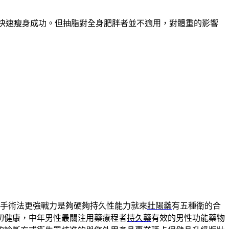
能快速瘦身成功。但抽脂對全身肥胖者並不適用，對體重的影響
手術法更強戰力是夠硬夠持久性能力就來
壯陽藥
有五種衛的合
切健康，中年男性最關注用藥療程者
持久藥
有效的男性功能藥物