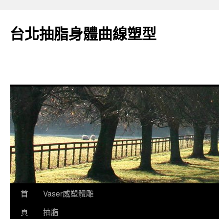
台北抽脂身體曲線塑型
跳
首
Vaser威塑體雕
至
頁
抽脂