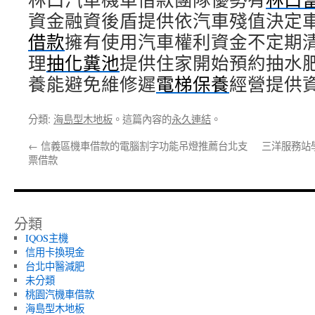
資金融資後盾提供依汽車殘值決定
借款
擁有使用汽車權利資金不定期
理
抽化糞池
提供住家開始預約抽水
養能避免維修遲
電梯保養
經營提供
分類:
海島型木地板
。這篇內容的
永久連結
。
←
信義區機車借款的電腦割字功能吊燈推薦台北支
三洋服務站
票借款
分類
IQOS主機
信用卡換現金
台北中醫減肥
未分類
桃園汽機車借款
海島型木地板