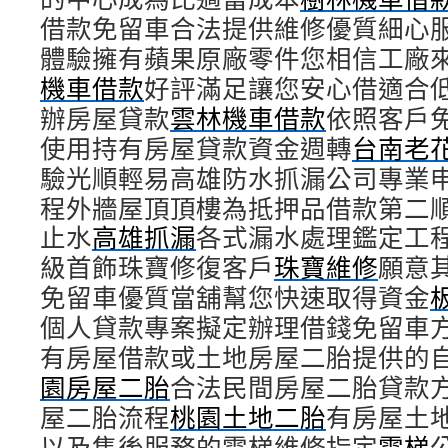
借款免留車合法提供維修優質細心
體驗擁有蘋果原廠零件您相信工廠
機車借款
好評滿足讓您安心借適合
辦房屋貸款
雲林機車借款
依照客戶
使用持有房屋貸款資金週轉
台南老
驗光順輕易高雄防水抓漏公司專業
程外牆屋頂頂樓為抵押品借款第二
止水
高雄抓漏
各式漏水處理鑑定工
級首飾珠寶修復客戶
珠寶維修
願意
免留車優質當舖幫您快速取得資金
個人貸款專案擬定辦理借錢免留車
有房屋借款或土地房屋二胎提供的
園房屋二胎
合法民間房屋二胎貸款
屋二胎流程
桃園土地二胎
有房屋土
以及售後服務的電梯維修指定
電梯