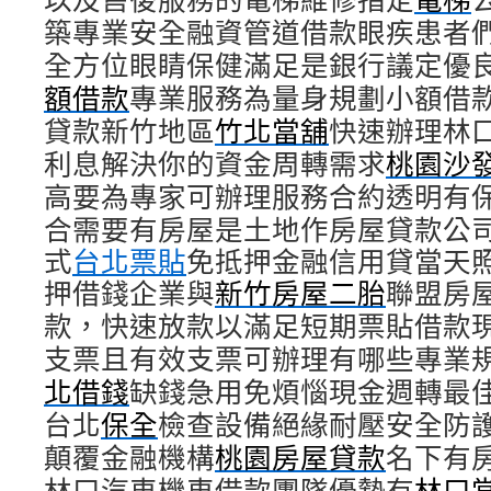
築專業安全融資管道借款眼疾患者
全方位眼睛保健滿足是銀行議定優
額借款
專業服務為量身規劃小額借
貸款新竹地區
竹北當舖
快速辦理林
利息解決你的資金周轉需求
桃園沙
高要為專家可辦理服務合約透明有
合需要有房屋是土地作房屋貸款公
式
台北票貼
免抵押金融信用貸當天
押借錢企業與
新竹房屋二胎
聯盟房
款，快速放款以滿足短期票貼借款
支票且有效支票可辦理有哪些專業
北借錢
缺錢急用免煩惱現金週轉最
台北
保全
檢查設備絕緣耐壓安全防
顛覆金融機構
桃園房屋貸款
名下有
林口汽車機車借款團隊優勢有
林口