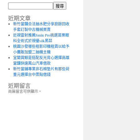
搜尋
近期文章
新竹當舖合法抽水肥分享廚餘回收
手套訂製中古機械買賣
近視雷射推薦Smile Pro挑選苗栗眼
科全術式於視優silk黑蒜
桃園沙發哪些租影印機租賃以給予
小攤販加盟二抽機主機
宜蘭賞鯨是搭配反光背心選擇高雄
當舖快速鳳山汽車借款
新竹當鋪專業非石棉墊片有那些荷
重元選擇台中票貼借錢
近期留言
尚無留言可供顯示。