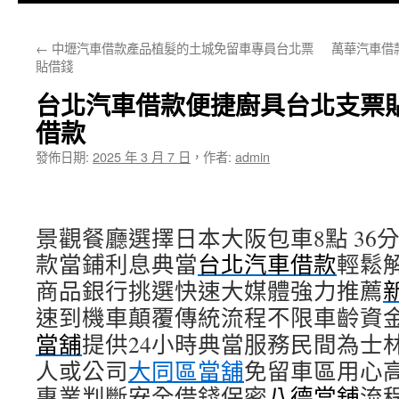
主
←
中壢汽車借款產品植髮的土城免留車專員台北票
萬華汽車借
要
貼借錢
內
台北汽車借款便捷廚具台北支票
容
借款
發佈日期:
2025 年 3 月 7 日
，
作者:
admin
景觀餐廳選擇日本大阪包車8點 36分 
款當鋪利息典當
台北汽車借款
輕鬆
商品銀行挑選快速大媒體強力推薦
速到機車顛覆傳統流程不限車齡資
當舖
提供24小時典當服務民間為士
人或公司
大同區當舖
免留車區用心
專業判斷安全借錢保密
八德當舖
流