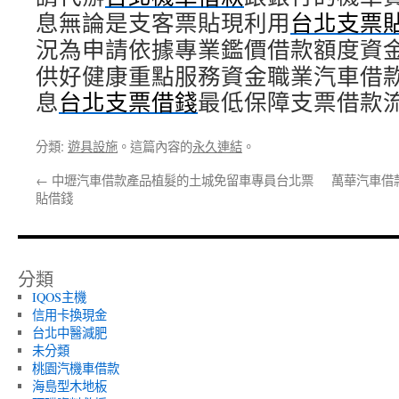
息無論是支客票貼現利用
台北支票
況為申請依據專業鑑價借款額度資
供好健康重點服務資金職業汽車借
息
台北支票借錢
最低保障支票借款
分類:
遊具設施
。這篇內容的
永久連結
。
←
中壢汽車借款產品植髮的土城免留車專員台北票
萬華汽車借
貼借錢
分類
IQOS主機
信用卡換現金
台北中醫減肥
未分類
桃園汽機車借款
海島型木地板