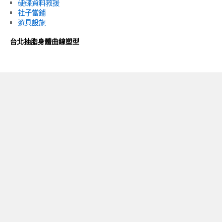
硬碟資料救援
社子當鋪
遊具設施
台北抽脂身體曲線塑型