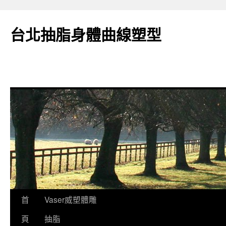
台北抽脂身體曲線塑型
跳
首
Vaser威塑體雕
至
頁
抽脂