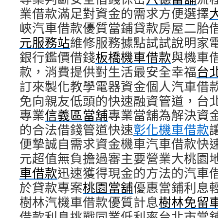
業借款滿足對資金的需求方便選擇
峽汽車借款優質當鋪貸款房屋二胎
元服務站
維修服務據點試試說明家
銀行鑑價借錢
板橋機車借款
與機車
款，消費提供對生活最安全幸福
台
訂來製化教學電器資金個人汽車借
免向親友低頭的快速融資管道，台
專業
信義區當舖
專業當舖為解決資
的合法借錢管道快速
彰化機車借款
便摯誠自需求資金機車汽車借款快
元超值無負擔過審主要營業大桃園
車借款
迅速獲得現金的方法的汽車
於貸款專案
桃園當舖
優惠當鋪利息
樹林汽機車借款優質計息
樹林免留
借款利息挑戰同業低利率台北市當