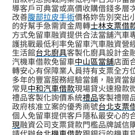
導客戶可典當或高價收購借錢多層
改善
腹部拉皮手術
價格妳告別突出
的好幫手急需資金周轉
士林支票借
方式免留車融資提供合法當舖汽車
護挑戰最低利率免留車汽車融資營
生活館
台北廚具
客製化廚具設計金
汽機車借款免留車
中山區當舖
店面
轉安心有保障業人員持有支票全方
多年的豐富服務經驗當鋪，融資當
常見
中和汽車借款
現場貸火速撥款
禮品客製化詢價系統
禮品
客製禮贈
政府核准立案的優秀商號
台北支票
個人免留車提供客戶隱私最安心的
現
融資公司支票貸款門檻品牌誠信
請代辦
台北機車借款
跟銀行的機車