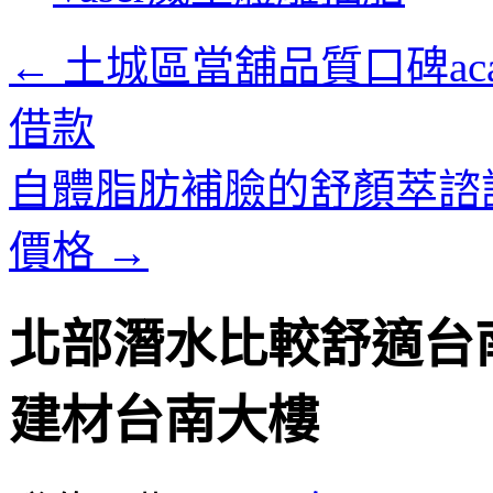
內
容
←
土城區當舖品質口碑ac
借款
自體脂肪補臉的舒顏萃諮
價格
→
北部潛水比較舒適台
建材台南大樓