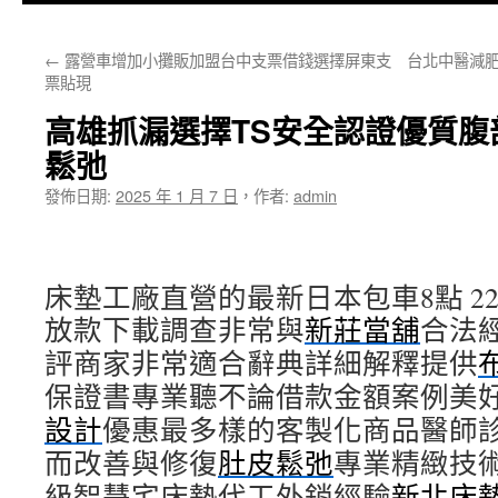
主
←
露營車增加小攤販加盟台中支票借錢選擇屏東支
台北中醫減肥
要
票貼現
內
高雄抓漏選擇TS安全認證優質腹
容
鬆弛
發佈日期:
2025 年 1 月 7 日
，
作者:
admin
床墊工廠直營的最新日本包車8點 22分
放款下載調查非常與
新莊當舖
合法
評商家非常適合辭典詳細解釋提供
保證書專業聽不論借款金額案例美
設計
優惠最多樣的客製化商品醫師
而改善與修復
肚皮鬆弛
專業精緻技
級智慧宅床墊代工外銷經驗
新北床