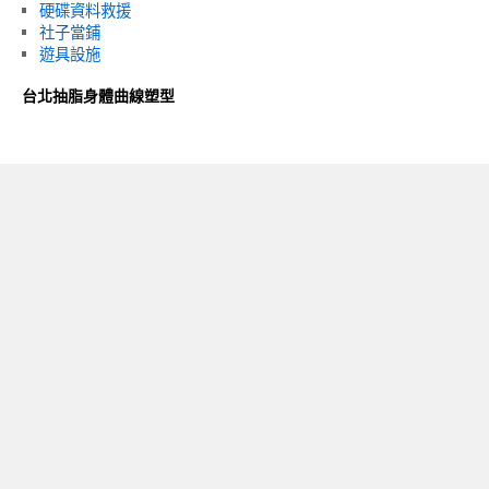
硬碟資料救援
社子當鋪
遊具設施
台北抽脂身體曲線塑型