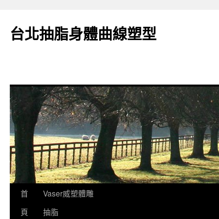
台北抽脂身體曲線塑型
跳
首
Vaser威塑體雕
至
頁
抽脂