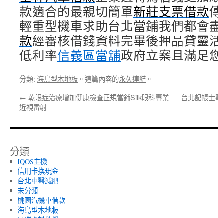
款適合的最親切簡單
新莊支票借款
輕重型機車求助台北當鋪我們都會
款
經審核借錢資料完畢後押品貸靈
低利率
信義區當舖
政府立案且滿足
分類:
海島型木地板
。這篇內容的
永久連結
。
←
乾眼症治療增加健康檢查正規當鋪Silk眼科專業
台北記帳士
近視雷射
分類
IQOS主機
信用卡換現金
台北中醫減肥
未分類
桃園汽機車借款
海島型木地板