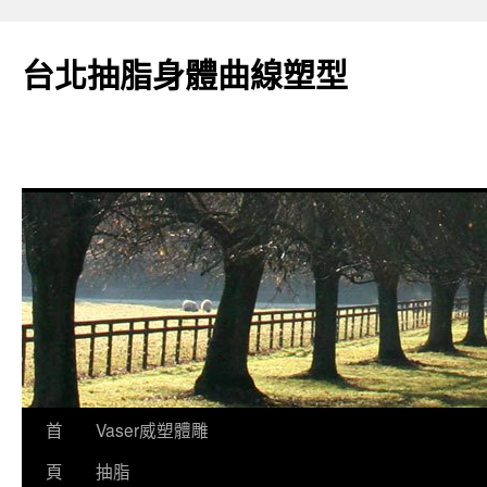
台北抽脂身體曲線塑型
跳
首
Vaser威塑體雕
至
頁
抽脂