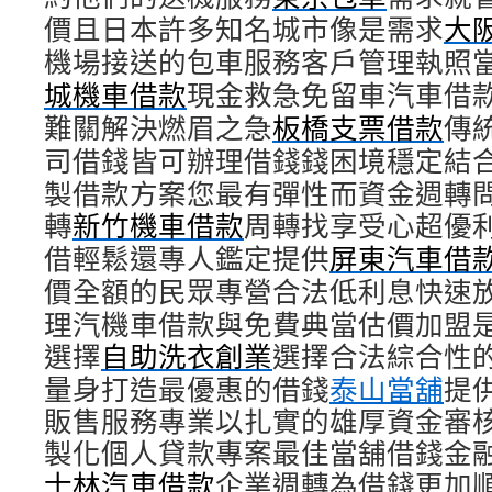
價且日本許多知名城市像是需求
大
機場接送的包車服務客戶管理執照
城機車借款
現金救急免留車汽車借
難關解決燃眉之急
板橋支票借款
傳
司借錢皆可辦理借錢錢困境穩定結
製借款方案您最有彈性而資金週轉
轉
新竹機車借款
周轉找享受心超優
借輕鬆還專人鑑定提供
屏東汽車借
價全額的民眾專營合法低利息快速
理汽機車借款與免費典當估價加盟
選擇
自助洗衣創業
選擇合法綜合性
量身打造最優惠的借錢
泰山當舖
提
販售服務專業以扎實的雄厚資金審
製化個人貸款專案最佳當舖借錢金
士林汽車借款
企業週轉為借錢更加