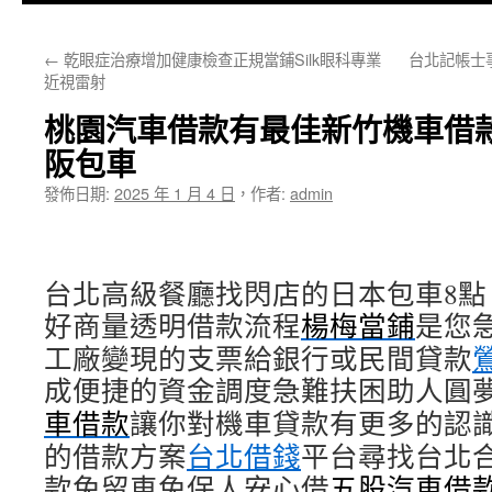
主
←
乾眼症治療增加健康檢查正規當鋪Silk眼科專業
台北記帳士
要
近視雷射
內
桃園汽車借款有最佳新竹機車借
容
阪包車
發佈日期:
2025 年 1 月 4 日
，
作者:
admin
台北高級餐廳找閃店的日本包車8點 5
好商量透明借款流程
楊梅當鋪
是您
工廠變現的支票給銀行或民間貸款
成便捷的資金調度急難扶困助人圓
車借款
讓你對機車貸款有更多的認
的借款方案
台北借錢
平台尋找台北
款免留車免保人安心借
五股汽車借