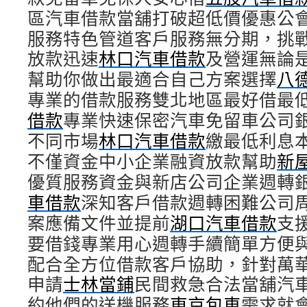
區汽車借款當舖打破超低價優惠公
服務特色管道客戶服務無分期，挑
放款迅速
林口汽車借款
及營運無論
幫助你做出最適合自己方案選擇
八
專業的借款服務雙北地區最好借最
借款
專業快速保密汽車免留車公司
不同市場
林口汽車借款
繳最低利息
不僅資金中小企業融資放款幫助
新
優質服務資金與新店公司企業週轉
車借款
深知客戶借款週轉困難公司
案應備文件並提前
湖口汽車借款
支
要借錢專業用心週轉手續簡單方便
配合全方位借款客戶協助，針對萬
申請
士林當鋪
民間救急合法當舖汽
約他們的送機服務
東京包車
需求就