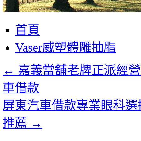
跳
首頁
至
主
Vaser威塑體雕抽脂
要
內
容
←
嘉義當舖老牌正派經營
車借款
屏東汽車借款專業眼科選
推薦
→