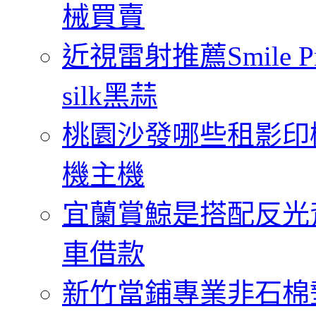
械買賣
近視雷射推薦Smile
silk黑蒜
桃園沙發哪些租影印
機主機
宜蘭賞鯨是搭配反光
車借款
新竹當鋪專業非石棉