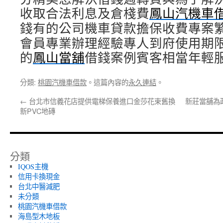
收取合法利息及倉棧費
鳳山汽機車
錢有的公司機車貸款擔保收費專案
會員專業辦理經驗專人到府使用期
的
鳳山當舖
借錢案例賓客相當年輕
分類:
桃園汽機車借款
。這篇內容的
永久連結
。
←
台北市信義花店提供電梯保養進口金莎花束舊換
新莊當舖為
新PVC地磚
分類
IQOS主機
信用卡換現金
台北中醫減肥
未分類
桃園汽機車借款
海島型木地板