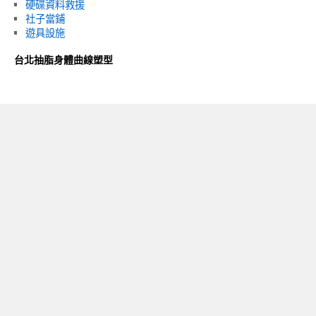
硬碟資料救援
社子當鋪
遊具設施
台北抽脂身體曲線塑型