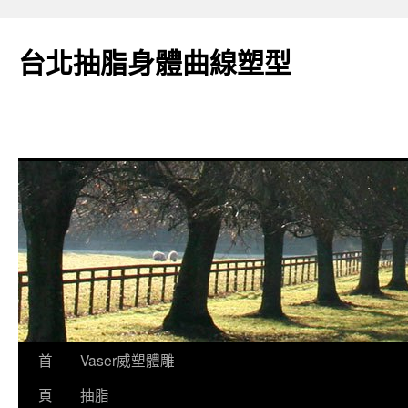
台北抽脂身體曲線塑型
跳
首
Vaser威塑體雕
至
頁
抽脂