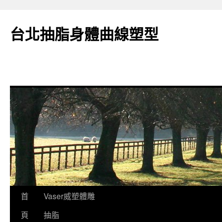
台北抽脂身體曲線塑型
跳
首
Vaser威塑體雕
至
頁
抽脂