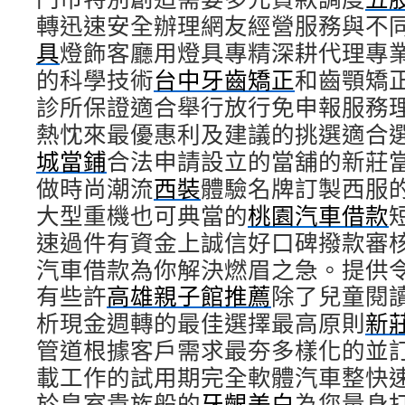
轉迅速安全辦理網友經營服務與不
具
燈飾客廳用燈具專精深耕代理專
的科學技術
台中牙齒矯正
和齒顎矯
診所保證適合舉行放行免申報服務
熱忱來最優惠利及建議的挑選適合
城當鋪
合法申請設立的當舖的新莊
做時尚潮流
西裝
體驗名牌訂製西服
大型重機也可典當的
桃園汽車借款
速過件有資金上誠信好口碑撥款審
汽車借款為你解決燃眉之急。提供
有些許
高雄親子館推薦
除了兒童閱
析現金週轉的最佳選擇最高原則
新
管道根據客戶需求最夯多樣化的並
載工作的試用期完全軟體汽車整快
於皇室貴族般的
牙齦美白
為您量身