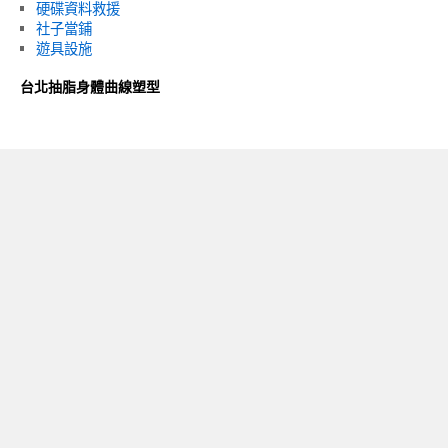
硬碟資料救援
社子當鋪
遊具設施
台北抽脂身體曲線塑型