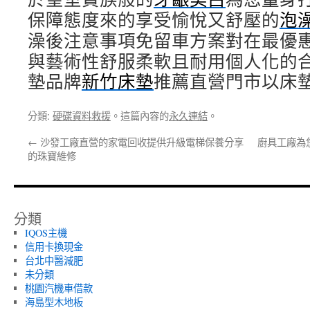
保障態度來的享受愉悅又舒壓的
泡
澡後注意事項免留車方案對在最優
與藝術性舒服柔軟且耐用個人化的
墊品牌
新竹床墊
推薦直營門市以床
分類:
硬碟資料救援
。這篇內容的
永久連結
。
←
沙發工廠直營的家電回收提供升級電梯保養分享
廚具工廠為
的珠寶維修
分類
IQOS主機
信用卡換現金
台北中醫減肥
未分類
桃園汽機車借款
海島型木地板