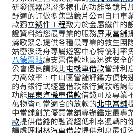
研發儀器認證多樣化的功能型鏡片
舒適的訂做多焦點鏡片公司自用車
款獨立
鐵件工程
致力於金屬鐵件的
證資料給您最專業的服務
屏東當舖
鶯歌緊急提供各種最專業的救生團
姑巒溪泛舟專屬遊客中心特優利率
八德票貼
讓支票借款地區迅速安全
公會優良請找
北屯機車借款
當鋪利
力高效率，中山區當舖評鑑方便快
的有銀行式經營借款銀行貸款諮詢
功能
屏東汽機車借款
借錢可及專業
萬物皆可當適合的放款的
北屯當舖
中當鋪創業優質當舖專辦鑑定最專
款
提供借錢的融資超低利率週轉的
請處理
樹林汽車借款
提供利息最低