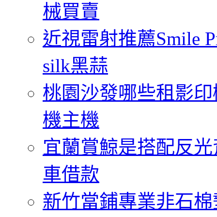
械買賣
近視雷射推薦Smile
silk黑蒜
桃園沙發哪些租影印
機主機
宜蘭賞鯨是搭配反光
車借款
新竹當鋪專業非石棉