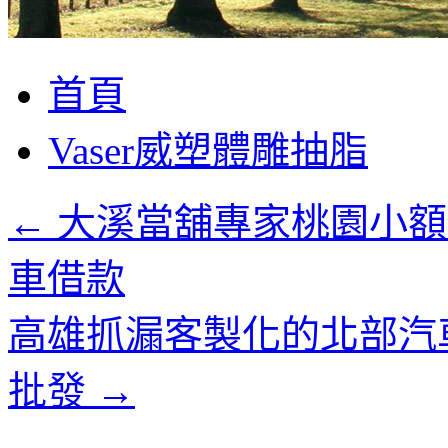
跳
首頁
至
主
Vaser威塑體雕抽脂
要
內
容
←
大溪當舖專家桃園小額
車借款
高雄抓漏客製化的北部汽
批發
→