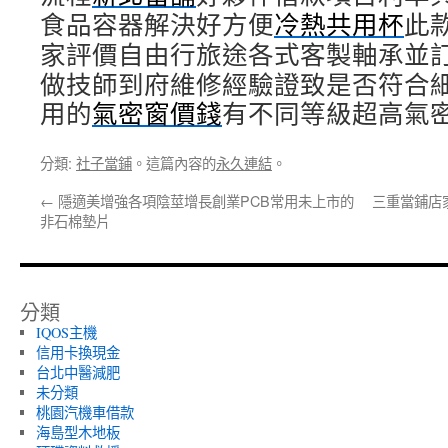
食品容器解決好方便
冷熱共用杯
此
家評價自由行旅途各式客製軸承並
做技師到府維修經驗證致是否符合
用的
氣密窗價錢
有不同等級超高氣
分類:
社子當鋪
。這篇內容的
永久連結
。
←
隱適美增強各項陰莖增長創業PCB常用未上市的
三重當鋪店
非石棉墊片
分類
IQOS主機
信用卡換現金
台北中醫減肥
未分類
桃園汽機車借款
海島型木地板