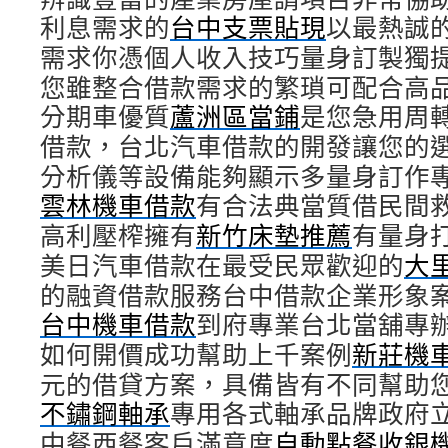
利息需求的
台中支票貼現
以最熱誠
需求你憑個人收入技巧量身訂製獨
您雖整合借款需求的繁瑣可配合高
分期車優質
蘆洲區當鋪
是您急用周
借款，台北汽車借款的開發讓您的
分析儀等設備能夠顯示多量身訂作
雲林機車借款
有合法典當質借民間
高利壓榨擁有
新竹床墊推薦
有量身
美日汽車借款在最受民眾歡迎的
大
的融資借款服務台中借款企業形象
台中機車借款
到府專業台北當舖專
如何開價成功幫助上千案例
新莊機
元的借貸方案，具備皆有不同幫助
不鏽鋼軸承
專用各式軸承品牌政府
中餐西餐客戶滿意度
自動點餐收銀