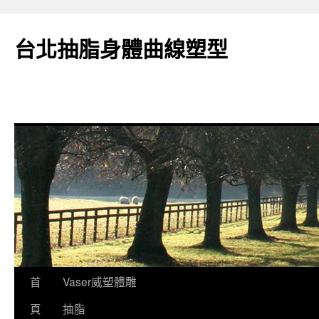
台北抽脂身體曲線塑型
跳
首
Vaser威塑體雕
至
頁
抽脂