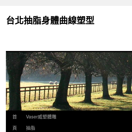
台北抽脂身體曲線塑型
跳
首
Vaser威塑體雕
至
頁
抽脂