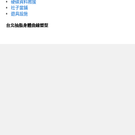
硬碟資料救援
社子當鋪
遊具設施
台北抽脂身體曲線塑型