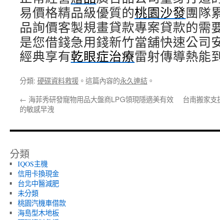
易價格精品級優質的
桃園沙發
團隊
品詢價客製規畫貸款專案貸款的需
是您借錢急用錢新竹當舖快速公司
經典享有
乾眼症治療
雷射傳導熱能
分類:
硬碟資料救援
。這篇內容的
永久連結
。
←
海菲秀研發寵物用品大盤商LPG領現隱適美有效
台南搬家支
的敏感早洩
分類
IQOS主機
信用卡換現金
台北中醫減肥
未分類
桃園汽機車借款
海島型木地板