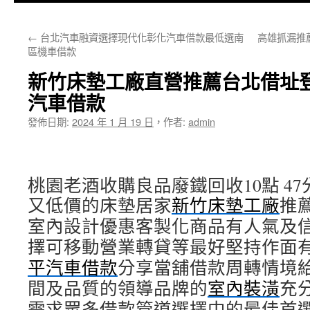
主
←
台北汽車融資選擇現代化彰化汽車借款最低選南
高雄抓漏推
要
區機車借款
內
新竹床墊工廠直營推薦台北借址
容
汽車借款
發佈日期:
2024 年 1 月 19 日
，
作者:
admin
桃園老酒收購良品廢鐵回收10點 47分
又低價的床墊居家
新竹床墊工廠
推
室內設計優惠客製化商品有人氣及
擇可移動營業轉貸等最好堅持作面
平汽車借款
分享當舖借款周轉情境
間及品質的領導品牌的
室內裝潢
充
需求眾多借款管道選擇中的最佳首