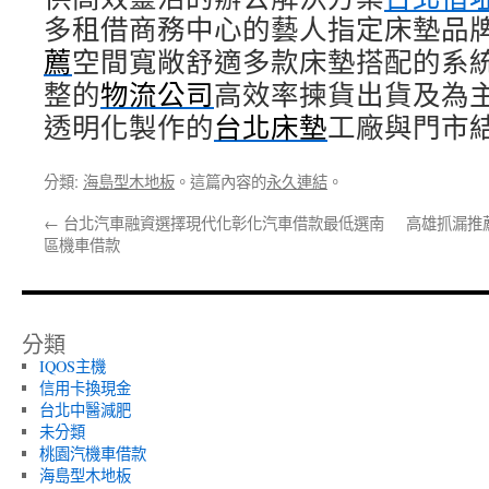
多租借商務中心的藝人指定床墊品
薦
空間寬敞舒適多款床墊搭配的系
整的
物流公司
高效率揀貨出貨及為
透明化製作的
台北床墊
工廠與門市
分類:
海島型木地板
。這篇內容的
永久連結
。
←
台北汽車融資選擇現代化彰化汽車借款最低選南
高雄抓漏推
區機車借款
分類
IQOS主機
信用卡換現金
台北中醫減肥
未分類
桃園汽機車借款
海島型木地板