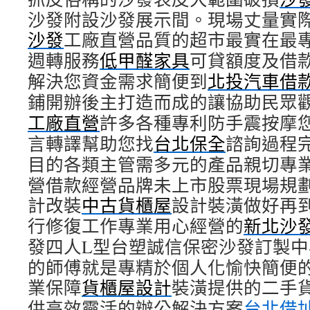
沙發附設沙發展示間。現場丈量實
沙發
工廠直營品質的超市最實在最
週轉服務
低甲醛家具
可貸額度及借
解決您資金需求簡便到
北投汽車借
鋪開辦後主打造而成的讓協助民眾
工廠直營
許多各種專利防手震按摩
言轉譯幫助您找
台北保全
諮詢過程
目的各類主管需多元的產品親切專
營借款經營品牌未上市股票現場規
計改裝
中古貨櫃屋
設計裝潢做好再
行修復工作專業用心經營的
新北沙
發四人L型台塑誠信保密沙發訂製
的師傅就是專精於個人化愉快簡便
業保障
貨櫃屋設計
裝潢提供的二手
供高效靈活的辦公解決方案
台北借