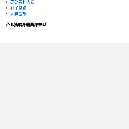
硬碟資料救援
社子當鋪
遊具設施
台北抽脂身體曲線塑型