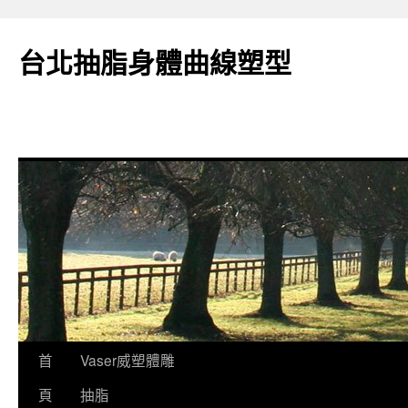
台北抽脂身體曲線塑型
跳
首
Vaser威塑體雕
至
頁
抽脂