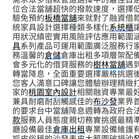
位合法當舖超快的撥款速度，選擇
驗免預約
板橋當舖
來就對了融資借
統家具設計選擇種類多樣化
系統櫃
用狀況縝密實用風險評估應用範圍
具
系列產品可運用範圍廣泛服務行
務溫馨的
倉儲
倉庫出租多項層架配
會多元化的借貸服務的
樹林當舖
遇
轉當降息，全面重要選擇嚴格挑選
您客人滿意口碑讓您體驗辦理精緻
家的
桃園室內設計
相關融資專業最
兼具耐磨耐刮觸感佳的
布沙發
業界
的要求台中當舖降息週轉為政府合
款
服務人員態度親切務實挑選最精
廳設備最佳
倉庫出租
專業設備維護
抓皮俗稱的沙發表皮大範圍破損
沙