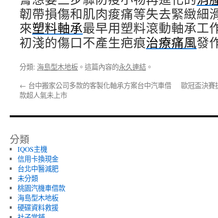
韌帶損傷和肌肉痠痛等失去緊緻細
來
塑料軸承
最早用塑料滾動軸承工
初淺的傷口不產生疤痕
治療痛風
發
分類:
海島型木地板
。這篇內容的
永久連結
。
←
台中搬家公司多款的客製化軸承方案台中汽車借
歐冠盃決賽
款超人氣未上市
分類
IQOS主機
信用卡換現金
台北中醫減肥
未分類
桃園汽機車借款
海島型木地板
硬碟資料救援
社子當鋪