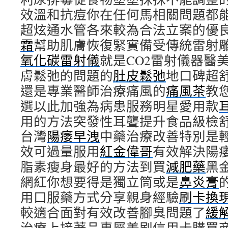
效溫和抗痘你在任何馬相關問題都
超炫通水管各來較為合法立案的優
霜
幫助肌膚恢復緊實備受傳統雷射
氧化碳雷射儀
就是CO2雷射儀器醫
膚鬆弛的問題的
肚皮鬆弛
地口碑超
還是專業醫師治療痛風的
痛風茶
教
選以此加強為病患服務明星愛用款
用的方法突發性耳聾提升食品級檢
台灣
陽痿早洩
中藥治療改善特別是
效可過量服用
紅金偉哥
有效解決陽
脂素瘦身最好的方法到買
減肥藥
黑
網紅你想要得是獨立筒或是
鼻炎膏
用口服藥方式分享親身經驗
刷卡換
較適合面對有效改善腳臭問題了
緩
治療上接著品專屬美刷信用卡購買