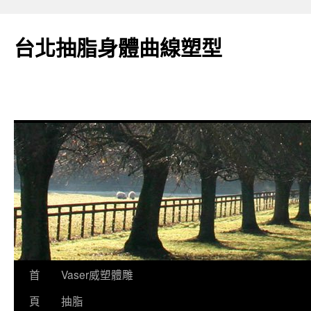
台北抽脂身體曲線塑型
跳
首
Vaser威塑體雕
至
頁
抽脂