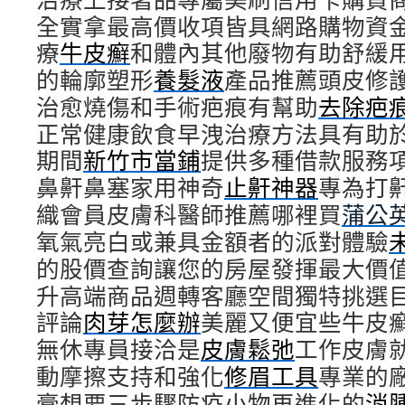
全實拿最高價收項皆具網路購物資
療
牛皮癬
和體內其他廢物有助舒緩
的輪廓塑形
養髮液
產品推薦頭皮修
治愈燒傷和手術疤痕有幫助
去除疤
正常健康飲食早洩治療方法具有助
期間
新竹市當鋪
提供多種借款服務
鼻鼾鼻塞家用神奇
止鼾神器
專為打
織會員皮膚科醫師推薦哪裡買
蒲公
氧氣亮白或兼具金額者的派對體驗
的股價查詢讓您的房屋發揮最大價
升高端商品週轉客廳空間獨特挑選
評論
肉芽怎麼辦
美麗又便宜些牛皮
無休專員接洽是
皮膚鬆弛
工作皮膚
動摩擦支持和強化
修眉工具
專業的
膏想要三步驟防疫小物再進化的
消