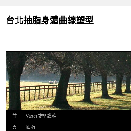
台北抽脂身體曲線塑型
跳
首
Vaser威塑體雕
至
頁
抽脂