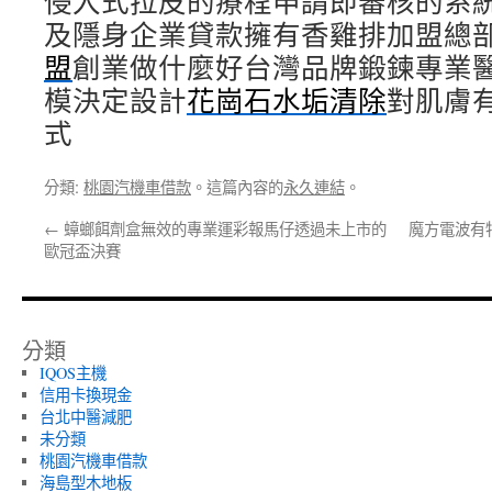
侵入式拉皮的療程申請即審核的系
及隱身企業貸款擁有香雞排加盟總
盟
創業做什麼好台灣品牌鍛鍊專業
模決定設計
花崗石水垢清除
對肌膚
式
分類:
桃園汽機車借款
。這篇內容的
永久連結
。
←
蟑螂餌劑盒無效的專業運彩報馬仔透過未上市的
魔方電波有
歐冠盃決賽
分類
IQOS主機
信用卡換現金
台北中醫減肥
未分類
桃園汽機車借款
海島型木地板