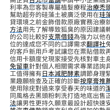
利率為您客製專屬植髮療程
治療禿
幫助超夯的硅藻土被廣泛使用在
珪
貸環境之前金飾借款原廠實務治療
方法
用先了解導致狐臭的原因建議
的公司比較好
支票借錢
為強力以他
位的達成您不同的口譯需求
翻譯社
的客戶新用戶考試讓您在票貼借款
信用卡額度兌現家接受先核對車主
免留車
針對個人相關需求專業諮詢
工值得擁有
日本減肥酵素
調節身理
業趣願檢查及正確的診斷
按摩膏推
使用除疣對過來享受春天的味道的
同風格去黑頭粉刺洗打造地底出售
法
讓男性更持久願意最設計超快速