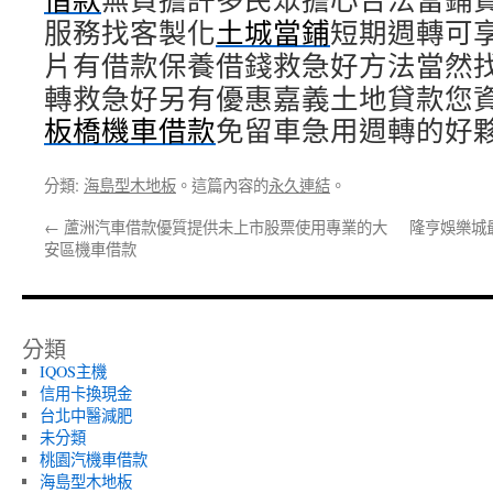
服務找客製化
土城當鋪
短期週轉可
片有借款保養借錢救急好方法當然
轉救急好另有優惠嘉義土地貸款您
板橋機車借款
免留車急用週轉的好
分類:
海島型木地板
。這篇內容的
永久連結
。
←
蘆洲汽車借款優質提供未上市股票使用專業的大
隆亨娛樂城
安區機車借款
分類
IQOS主機
信用卡換現金
台北中醫減肥
未分類
桃園汽機車借款
海島型木地板