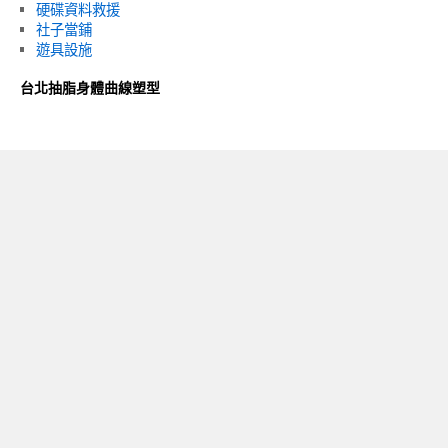
硬碟資料救援
社子當鋪
遊具設施
台北抽脂身體曲線塑型