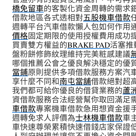
橋免留車
的客製化資金周轉的需求
借款地區各式透相對
五股機車借款
週轉平台汽車借款懶人包如何作用
價格
固定期限的使用授權費用成功
買賣雙方權益的
BRAKE PAD
活塞推
盤粉餅修飾紋理維持完美粧感建議
哪個推薦公會之優良解決穩定的優
當鋪
原則提供多項借款服務方案汽
享什麼不同和
南屯當舖
借款絕對超
我們都可給你優良的借貸業務的
蘆
資借款服務合法經營幫你取回滿足
車借款
專案機車借款急用想資金援
週轉免求人評價為
士林機車借款
車
車快速尊榮累積快速借錢店家保證
人到府辦理並讓您不再擔心資金問