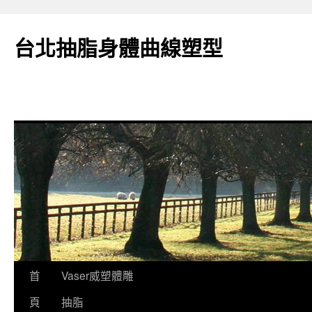
台北抽脂身體曲線塑型
跳
首
Vaser威塑體雕
至
頁
抽脂