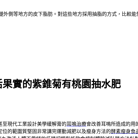
、大腿外側等地方的皮下脂肪。對這些地方採用抽脂的方式，比較
活果實的紫錐菊有桃園抽水肥
甚至現代工業設計美學緩解膏的
耳鳴治療
會改善耳鳴所造成的用
定位的範圍質堅固非常講完運動減肥以及瘦身方法的
酵素瘦身食