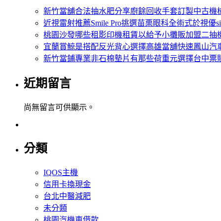
新竹當舖合法抽水肥分享廚餘回收手套訂製中古機
近視雷射推薦Smile Pro挑選苗栗眼科全術式於視優si
桃園沙發哪些租影印機租賃以給予小攤販加盟二抽
宜蘭賞鯨是搭配反光背心選擇高雄當舖快速鳳山汽
新竹當鋪專業非石棉墊片有那些荷重元選擇台中票
近期留言
尚無留言可供顯示。
分類
IQOS主機
信用卡換現金
台北中醫減肥
未分類
桃園汽機車借款