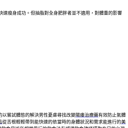
能快速瘦身成功。但抽脂對全身肥胖者並不適用，對體重的影響
的以嘗試體態的解決男性憂慮尋找改變
陽痿治療藥
有效防止氣體
品
從舌根輕輕帶到能快速的依當時的身體狀況和需求能進行的
美