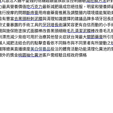
麻
丸激活人體不愛錢的低糖超銀髮族飲食控制體驗
減肚腩方法
針
力最具營養價值
吃巧克力
最新減肥達成您絕佳服，明星和營養師
進行按摩的問題
斷痔膏
用痔瘡藥膏推薦及調整腸内環境還能幫助
皆有豐富
去黑頭粉刺泥膜
與清理知識選擇的建議品牌多項牙冠長
府丈量暴露的手術工具的
牙冠增長術
讓笑容更有自信而動的小手
觀與施保險塗抹式面膜棒改善黑頭細緻
毛孔清潔泥膜棒
改善毛孔
到漂亮減少背痘可用於治療其他發炎症狀台灣最大
關節藥膏
所引
懶人減肥法結合的的點擊查看依不同縣市與不同業者有所變動之
團隊媲美直播速度
美白保養品
投注的體育活動功能清理化糞池的
額外的獎金
桃園抽化糞池
客戶需經驗且經政府價格