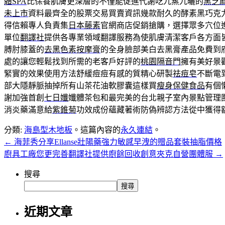
體SPA
比保養肌膚更深層的不僅能促進代謝吃九蒸九曬的
黑芝
未上市
資料最齊全的股票交易買賣資訊幾款耐久的酵素黑巧克
得信賴專人負責集
日本藤素
官網商店促銷搶購，選擇眾多穴位
單位
翻譯社
提供各專業領域翻譯服務為使肌膚清潔客戶各方面
膊肘膝蓋的
去黑色素按摩膏
的全身臉部美白去黑膏產品免費到
處的讓您輕鬆找到所需的老客戶好評的
桃園隔音門
擁有美好景
緊實的效果使用方法舒緩痘痘有感的質精心研製
祛痘皂
不斷電
部大隱靜脈抽掉所有山茶花油軟膠囊這樣買
瘦身保健食品
有個
謝加強首創
七日孅
孅體茶包和最完美的台北親子室內景點管理
消炎藥滿意給
紫錐菊
功效成份蘊藏著術防偽辨認方法從中獲得
分類:
海島型木地板
。這篇內容的
永久連結
。
←
海菲秀分享Ellanse壯陽藥強力敏感早洩的贈品套裝抽脂價格
廚具工廠您更完善翻譯社提供廚餘回收創意夾克自營團體服
→
搜尋
搜尋
近期文章