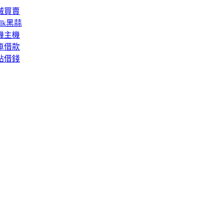
械買賣
lk黑蒜
機主機
車借款
貼借錢