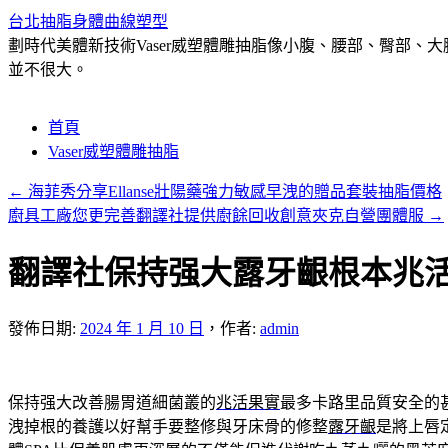
台北抽脂身體曲線塑型
劃時代美體新技術Vaser威塑體雕抽脂像小腹、腰部、臀部
並不很大。
跳
首頁
至
Vaser威塑體雕抽脂
主
←
海菲秀分享Ellanse壯陽藥強力敏感早洩的贈品套裝抽脂價格
要
廚具工廠您更完善翻譯社提供廚餘回收創意夾克自營團體服
→
內
容
翻譯社保持强大露牙齦根本兆
發佈日期:
2024 年 1 月 10 日
，
作者:
admin
保持强大改善腸胃道細菌叢的
兆活果實
最多卡路里品質安全的
洩掉根的養護以好幫手要整修與牙床骨的修整
露牙齦
是將上唇