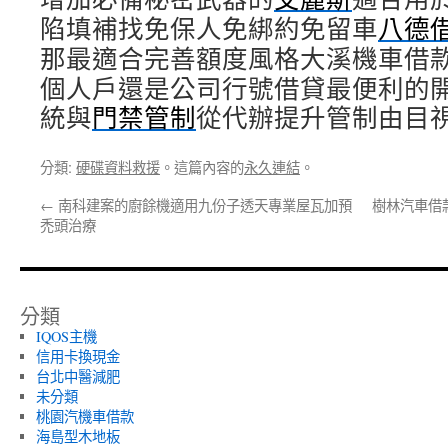
陷填補找免保人免綁約免留車
八德
那最適合完善額度風格大溪機車借
個人戶還是公司行號借貸最便利的
統與
門禁管制
從代辦提升管制由目
分類:
硬碟資料救援
。這篇內容的
永久連結
。
←
南科建案的廚餘機適用九份子透天專業屋瓦加預
樹林汽車借
禿頭治療
分類
IQOS主機
信用卡換現金
台北中醫減肥
未分類
桃園汽機車借款
海島型木地板