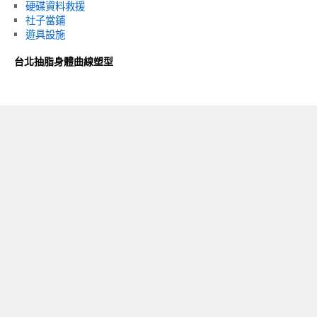
硬碟資料救援
社子當鋪
遊具設施
台北抽脂身體曲線塑型