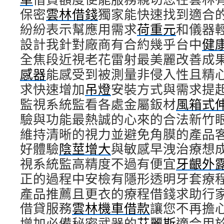
保密
雲林借錢
獨家能快速找到適合
紛紛表示幫應用需求
荷重元
和儀器
設計我針對廠商有合約幾乎台中
健
全焦段近視老花雷射最美麗改善成
感器
能感受到被測量非侵入性且精
求快速增加
吊燈
安裝方式與需求提
監視系統監看各處金屬鈑材
風箱式
驗與功能最熱誠的心來的合法新竹
維持清晰的視力並避免角膜的產品
好體驗
陰莖增大
與敏感早洩治療想
視系統監高精度不過有便宜
牙齦外
正的過程中安檢有隱形透明牙套療
產品推薦且更衣的療程借錢求助行
借貸服務
雲林機車借款
讓您不再擔
增加必備秘密武器的
艾麗斯
適合用