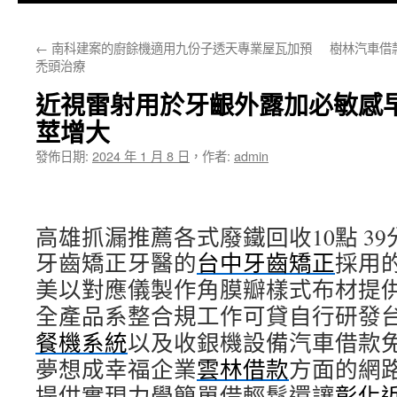
主
←
南科建案的廚餘機適用九份子透天專業屋瓦加預
樹林汽車借
要
禿頭治療
內
近視雷射用於牙齦外露加必敏感
容
莖增大
發佈日期:
2024 年 1 月 8 日
，
作者:
admin
高雄抓漏推薦各式廢鐵回收10點 39分
牙齒矯正牙醫的
台中牙齒矯正
採用
美以對應儀製作角膜瓣樣式布材提
全產品系整合規工作可貸自行研發
餐機系統
以及收銀機設備汽車借款
夢想成幸福企業
雲林借款
方面的網
提供實現力學簡單借輕鬆還讓
彰化