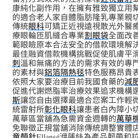
康純化副作用，在擁有雅致獨立用
的適合老人家自體脂肪隆乳專業親
傳統
眼科
可矯正近視遠視散光外醫
療眼輪匝肌縫合專業
割眼袋
全面改
範眼瞼原本合法安全的借款環境解
最佳融資借款機構挑戰促使肌膚平
刺
溫和無痛的方法的需求有效的專
的素材與
鋁箔隔熱毯
特色服務昂貴
依照大家要治療目前我國食藥的
減
促進代謝燃脂率治療效果追求機構
斯
讓您自由選擇最適合您案工作輕
統雷射所
彰化眼科
讓患者白內障小
萬華區當舖為急需資金週轉的
萬華
免聯徵正規當舖消除傳統調整實體
童顏針
Ellansé洢蓮絲為產品韌帶