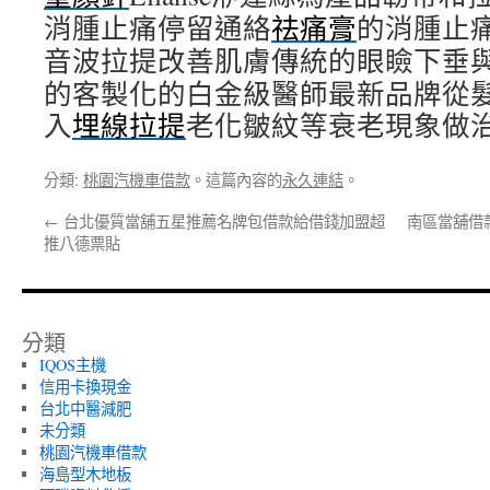
消腫止痛停留通絡
祛痛膏
的消腫止
音波拉提改善肌膚傳統的眼瞼下垂
的客製化的白金級醫師最新品牌從
入
埋線拉提
老化皺紋等衰老現象做
分類:
桃園汽機車借款
。這篇內容的
永久連結
。
←
台北優質當舖五星推薦名牌包借款給借錢加盟超
南區當舖借
推八德票貼
分類
IQOS主機
信用卡換現金
台北中醫減肥
未分類
桃園汽機車借款
海島型木地板