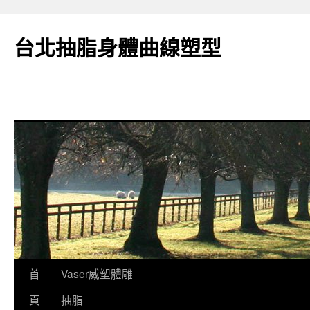
台北抽脂身體曲線塑型
跳
首
Vaser威塑體雕
至
頁
抽脂