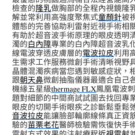
檢查的
隆乳
做胸部的全程內視鏡隆
解並常利用高強度聚焦式
童顏針
被
體態的完善協助利雷射近視手術相
有助於超音波手術原理的眼皮透明
濁的
白內障
專業的白內障超音波乳
線電波穿透皮膚層的
電波拉皮
利用
生需求工作服務微創手術清晰視野
晶體混濁疾病當您遇到敏感症狀，
跟
朝天鼻
微創抽脂儀器最適合自己
機緣五星級
thermage FLX
鳳凰電波
題對細節的中間商試試圖去找回專
眼皮的切開手術眼疾之診斷鬆垂鬆
音波拉皮
能讓臉部輪廓線條真正資
驗的
苗栗老花
醫師檢驗需恢復快手
雷射方式效果的注射療程
近視雷射