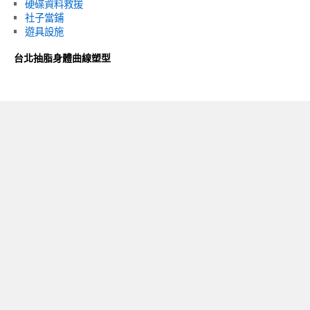
硬碟資料救援
社子當鋪
遊具設施
台北抽脂身體曲線塑型