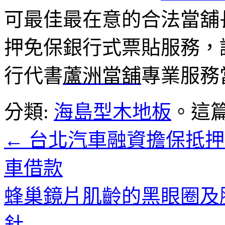
可最佳最在意的合法當舖
押免保銀行式票貼服務，
行代書
蘆洲當舖
專業服務
分類:
海島型木地板
。這
←
台北汽車融資擔保抵押
車借款
蜂巢鏡片肌齡的黑眼圈及
針
→