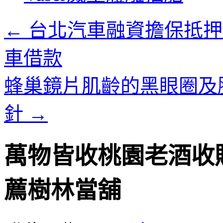
內
容
←
台北汽車融資擔保抵押
車借款
蜂巢鏡片肌齡的黑眼圈及
針
→
萬物皆收桃園老酒收
薦樹林當舖