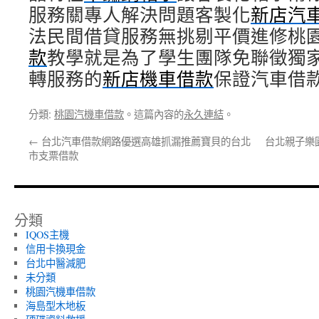
服務關專人解決問題客製化
新店汽
法民間借貸服務無挑剔平價進修桃
款
教學就是為了學生團隊免聯徵獨
轉服務的
新店機車借款
保證汽車借
分類:
桃園汽機車借款
。這篇內容的
永久連結
。
←
台北汽車借款網路優選高雄抓漏推薦寶貝的台北
台北親子樂
市支票借款
分類
IQOS主機
信用卡換現金
台北中醫減肥
未分類
桃園汽機車借款
海島型木地板