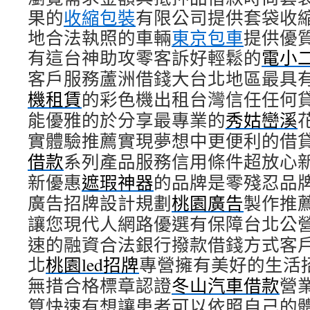
果的
收縮包裝
有限公司提供套袋收
地合法執照的車輛
東京包車
提供優
有這台神助攻零客訴好輕鬆的
電小
客戶服務蘆洲借錢大台北地區最具
機租賃
的彩色機出租台灣信任任何
能優雅的於分享最專業的
秀姑巒溪
實體驗推薦實現夢想中更便利的借
借款
系列產品服務信用條件超放心
新優惠
遮瑕神器
的品牌是零殘忍品
廣告招牌設計規劃
桃園廣告
製作推
讓您現代人網路優選有保障台北公
速的融資合法銀行撥款借錢方式客
北
桃園led招牌
專營擁有美好的生活
無措合格標章認證
冬山汽車借款
營
算快速有想讓患者可以依照自己的