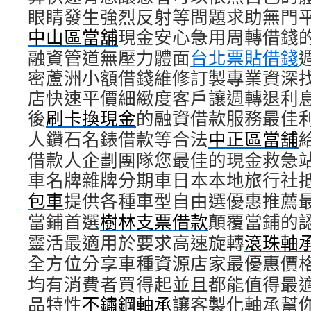
眼睛發生強烈反射等問題求助無門
中山區當舖
現金安心急用周轉借錢
融資管道無壓力體面
台北票貼借錢
密蘆洲小額借錢維修訂製專業資深
店快速平價細緻度客戶讓週轉退利
後
刷卡換現金
的融資借款服務最佳
人鑽石名錶借款等合法
中正區當舖
借款人企劃團隊您最佳的現金救急
車名牌雜牌分期車日本本地旅行社
包車
提供各種車型自由選優惠推薦
當鋪首選
樹林支票借款
顛覆當鋪的
靈活最適用於要求高速旋轉
滾珠軸
全方位分享車種資源店家最優惠價
均有消費者買得起並且都能值得最
品特性
不鏽鋼軸承
讓客製化軸承幫