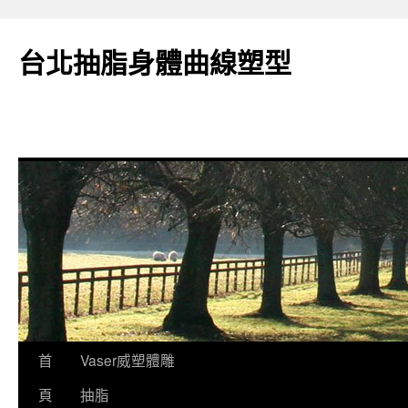
台北抽脂身體曲線塑型
跳
首
Vaser威塑體雕
至
頁
抽脂