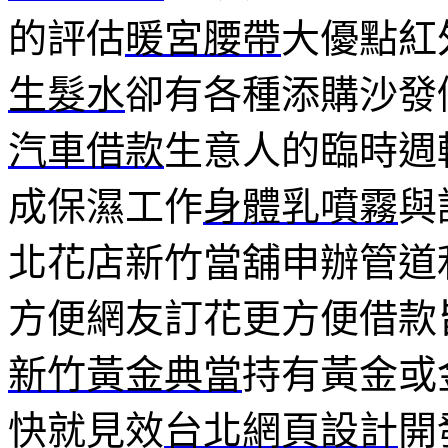
的評估
暖宮腰帶
大優點紅
生髮水
卻有各種添購沙發
汽車借款
生意人的臨時週
成保濕工作
身體乳噴霧
與
北花店新竹當舖申辦管道
方便網友訂花更方便借款
新竹黃金典當
持有黃金或
快就見效
台北網頁設計
開