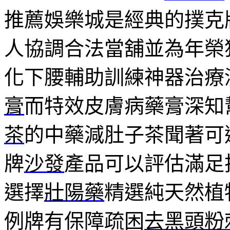
推薦娛樂城是經典的撲克
人協調合法當舖並為年榮
化下腰輔助訓練神器治療
膏
而特效皮膚病藥膏深知
茶
的中藥減肚子茶聞著可
牌
沙發
產品可以評估滿足
選擇
壯陽藥
精選純天然植
例牌有保障疏困
去黑頭粉